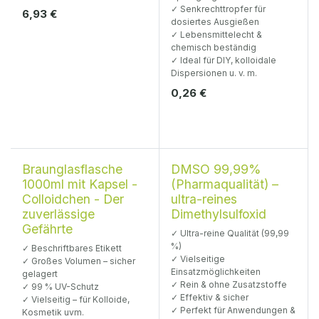
✓ Senkrechttropfer für
6,93
€
dosiertes Ausgießen
✓ Lebensmittelecht &
chemisch beständig
✓ Ideal für DIY, kolloidale
Dispersionen u. v. m.
0,26
€
Beschriftbar
Braunglasflasche
DMSO 99,99%
1000ml mit Kapsel -
(Pharmaqualität) –
Colloidchen - Der
ultra-reines
zuverlässige
Dimethylsulfoxid
Gefährte
✓ Ultra-reine Qualität (99,99
%)
✓ Beschriftbares Etikett
✓ Vielseitige
✓ Großes Volumen – sicher
Einsatzmöglichkeiten
gelagert
✓ Rein & ohne Zusatzstoffe
✓ 99 % UV-Schutz
✓ Effektiv & sicher
✓ Vielseitig – für Kolloide,
✓ Perfekt für Anwendungen &
Kosmetik uvm.