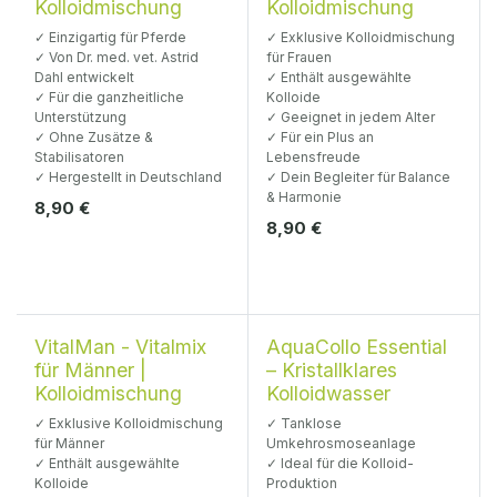
Kolloidmischung
Kolloidmischung
✓ Einzigartig für Pferde
✓ Exklusive Kolloidmischung
✓ Von Dr. med. vet. Astrid
für Frauen
Dahl entwickelt
✓ Enthält ausgewählte
✓ Für die ganzheitliche
Kolloide
Unterstützung
✓ Geeignet in jedem Alter
✓ Ohne Zusätze &
✓ Für ein Plus an
Stabilisatoren
Lebensfreude
✓ Hergestellt in Deutschland
✓ Dein Begleiter für Balance
& Harmonie
8,90
€
8,90
€
VitalMan - Vitalmix
AquaCollo Essential
für Männer |
– Kristallklares
Kolloidmischung
Kolloidwasser
✓ Exklusive Kolloidmischung
✓ Tanklose
für Männer
Umkehrosmoseanlage
✓ Enthält ausgewählte
✓ Ideal für die Kolloid-
Kolloide
Produktion