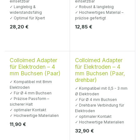
einsetzbar
einsetzbar
✓ Langlebig &
✓ Robust & langlebig
widerstandsfähig
✓ Hochwertiges Material –
✓ Optimal für Xpert
präzise gefertigt
28,20
€
12,85
€
Ø 4 mm
Ø 4 mm
Colloimed Adapter
Colloimed Adapter
für Elektroden – 4
für Elektroden – 4
mm Buchsen (Paar)
mm Buchsen (Paar,
drehbar)
✓ Kompatibel mit 8mm
Elektroden
✓ Kompatibel mit 0,5 - 3 mm
✓ Für Ø 4 mm Buchsen
Ø Elektroden
✓ Präzise Passform –
✓ Für Ø 4 mm Buchsen
sicherer Halt
✓ Drehbare Verbindung für
✓ optimaler Kontakt
Elektroden
✓ Hochwertige Materialien
✓ optimaler Kontakt
✓ Hochwertige Materialien
11,90
€
32,90
€