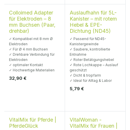
Ø 4 mm
Colloimed Adapter
Auslaufhahn für 5L-
für Elektroden – 8
Kanister – mit rotem
mm Buchsen (Paar,
Hebel & EPE-
drehbar)
Dichtung (ND45)
✓ Kompatibel mit 8 mm Ø
✓ Passend für ND45-
Elektroden
Kanistergewinde
✓ Für Ø 4 mm Buchsen
✓ Saubere, kontrollierte
✓ Drehbare Verbindung für
Entnahme
Elektroden
✓ Roter Betätigungshebel
✓ optimaler Kontakt
✓ Rote Lochkappe – Auslauf
✓ Hochwertige Materialien
geschützt
✓ Dicht & tropfarm
32,90
€
✓ Ideal für Alltag & Labor
5,79
€
VitalMix für Pferde |
VitalWoman -
PferdeGlück
VitalMix für Frauen |