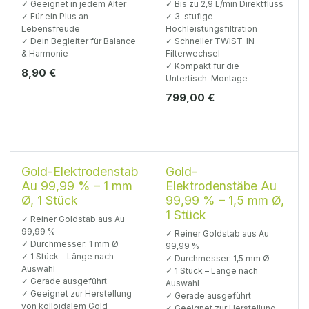
✓ Geeignet in jedem Alter
✓ Bis zu 2,9 L/min Direktfluss
✓ Für ein Plus an
✓ 3-stufige
Lebensfreude
Hochleistungsfiltration
✓ Dein Begleiter für Balance
✓ Schneller TWIST-IN-
& Harmonie
Filterwechsel
✓ Kompakt für die
8,90
€
Untertisch-Montage
799,00
€
1 Stück · Ø 1 mm
1 Stück · Ø 1,5 mm
Gold-Elektrodenstab
Gold-
Au 99,99 % – 1 mm
Elektrodenstäbe Au
Ø, 1 Stück
99,99 % – 1,5 mm Ø,
1 Stück
✓ Reiner Goldstab aus Au
99,99 %
✓ Reiner Goldstab aus Au
✓ Durchmesser: 1 mm Ø
99,99 %
✓ 1 Stück – Länge nach
✓ Durchmesser: 1,5 mm Ø
Auswahl
✓ 1 Stück – Länge nach
✓ Gerade ausgeführt
Auswahl
✓ Geeignet zur Herstellung
✓ Gerade ausgeführt
von kolloidalem Gold
✓ Geeignet zur Herstellung