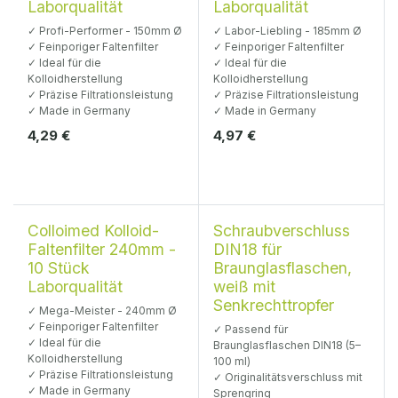
Laborqualität
Laborqualität
✓ Profi-Performer - 150mm Ø
✓ Labor-Liebling - 185mm Ø
✓ Feinporiger Faltenfilter
✓ Feinporiger Faltenfilter
✓ Ideal für die
✓ Ideal für die
Kolloidherstellung
Kolloidherstellung
✓ Präzise Filtrationsleistung
✓ Präzise Filtrationsleistung
✓ Made in Germany
✓ Made in Germany
4,29
€
4,97
€
Colloimed Kolloid-
Schraubverschluss
Faltenfilter 240mm -
DIN18 für
10 Stück
Braunglasflaschen,
Laborqualität
weiß mit
Senkrechttropfer
✓ Mega-Meister - 240mm Ø
✓ Feinporiger Faltenfilter
✓ Passend für
✓ Ideal für die
Braunglasflaschen DIN18 (5–
Kolloidherstellung
100 ml)
✓ Präzise Filtrationsleistung
✓ Originalitätsverschluss mit
✓ Made in Germany
Sprengring