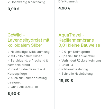
DIY-Kosmetik
✓ Hochwertig & nachhaltig
4,90
€
3,99
€
GoWild –
AquaTravel -
Lavendelhydrolat mit
Kapillarmembrane
kolloidalem Silber
0,01 kleine Bauweise
✓ Nachhaltige Wildsammlung
✓ 0,01 µm Keimsperre
✓ Mit kolloidalem Silber
✓ Speziell für AquaTravel
✓ Beruhigend, erfrischend &
✓ Verhindert Rückverkeimung
harmonisierend
✓ Chlor- &
✓ Ideal für die Gesichts- &
oxidationsbeständig
Körperpflege
✓ Schnelle Nachrüstung
✓ Auch zur Raumbeduftung
49,80
€
geeignet
✓ Ohne Zusatzstoffe
8,90
€