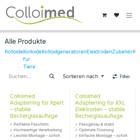
Zum Inhalt springen
Alle Produkte
Kolloide
Kolloide
Kolloidgeneratoren
Elektroden
Zubehör
Ko
für
Tiere
Sortieren nach
Filter
Xpert
Colloimed
Colloimed
Adapterring für Xpert
Adapterring für XXL
– stabile
Elektroden – stabile
Becherglasauflage
Becherglasauflage
✓ Perfekte Passform
✓ Passgenau & stabil
✓ Hochwertige Verarbeitung
✓ Optimale Fixierung
✓ Leichte Montage – sofort
✓ Einfache Montage – sofort