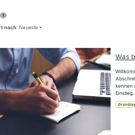
1
rt nach
: Neueste
Was b
Willkomm
Abschnit
kennen u
Einstieg.
Grundla