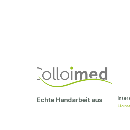
Inter
Echte Handarbeit aus
Hom
unserer deutschen
Unser
Manufaktur
Kollo
Colloimed steht für kolloidale