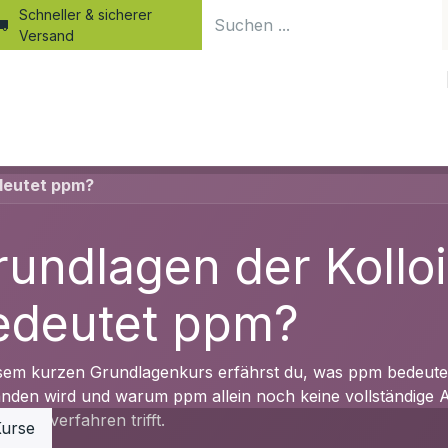
Schneller & sicherer
Versand
Home
Produkte
Shop
Blog
Kurse
Kolloid-Wiss
deutet ppm?
rundlagen der Kollo
edeutet ppm?
esem kurzen Grundlagenkurs erfährst du, was ppm bedeutet,
anden wird und warum ppm allein noch keine vollständige A
llungsverfahren trifft.
urse