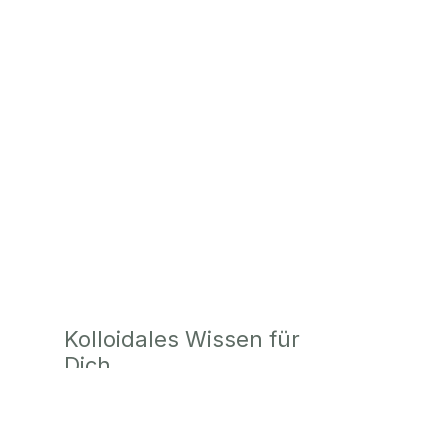
Kolloidales Wissen für
Dich
lärun
Bleib gut informiert
– mit
Fachwissen, Produktneuheiten und
spannenden Themen rund um