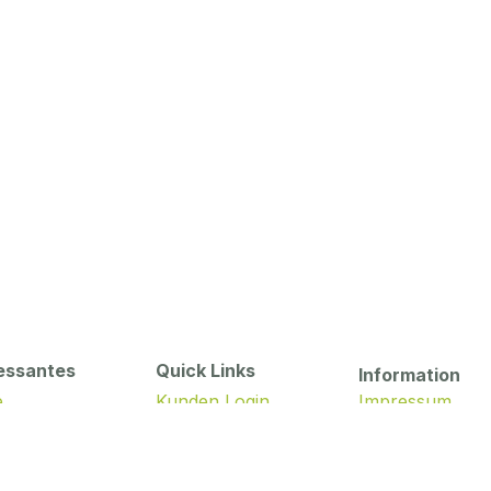
essantes
Quick Links
Information
e
Kunden Login
Impressum
 Blog
Mein Konto
Datenschutzerk
g
id Wissen
Zahlungsarten