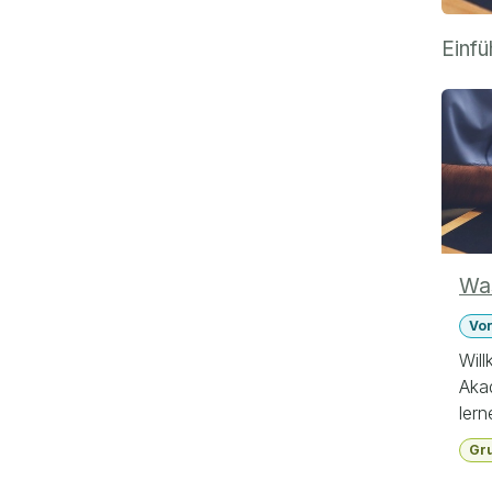
Einfü
Wa
Vo
Wil
Aka
lern
The
Gr
eine