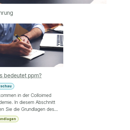
hrung
s bedeutet ppm?
rschau
lkommen in der Colloimed
demie. In diesem Abschnitt
en Sie die Grundlagen des
mas kennen und erhalten
undlagen
n verständlichen Einstieg.