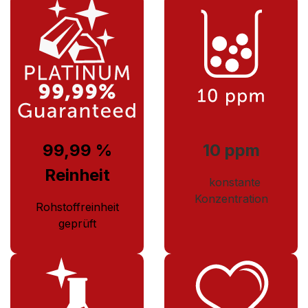
99,99 %
10 ppm
Reinheit
konstante
Konzentration
Rohstoffreinheit
geprüft