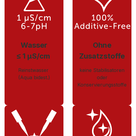
Wasser
Ohne
≤ 1 µS/cm
Zusatzstoffe
Reinstwasser
keine Stabilisatoren
(Aqua bidest.)
oder
Konservierungsstoffe