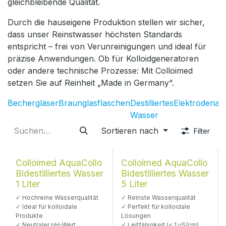
gleichbleibende Qualität.
Durch die hauseigene Produktion stellen wir sicher,
dass unser Reinstwasser höchsten Standards
entspricht – frei von Verunreinigungen und ideal für
präzise Anwendungen. Ob für Kolloidgeneratoren
oder andere technische Prozesse: Mit Colloimed
setzen Sie auf Reinheit „Made in Germany“.
Bechergläser
Braunglasflaschen
Destilliertes
Elektrodenad
Wasser
Sortieren nach
Filter
Colloimed AquaCollo
Colloimed AquaCollo
Bidestilliertes Wasser
Bidestilliertes Wasser
1 Liter
5 Liter
✓ Hochreine Wasserqualität
✓ Reinste Wasserqualität
✓ Ideal für kolloidale
✓ Perfekt für kolloidale
Produkte
Lösungen
✓ Neutraler pH-Wert
✓ Leitfähigkeit (< 1 µS/cm)