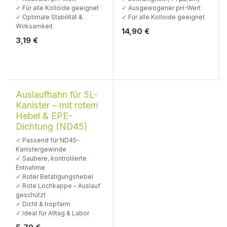
✓ Für alle Kolloide geeignet
✓ Ausgewogener pH-Wert
✓ Optimale Stabilität &
✓ Für alle Kolloide geeignet
Wirksamkeit
14,90
€
3,19
€
Auslaufhahn für 5L-
Kanister – mit rotem
Hebel & EPE-
Dichtung (ND45)
✓ Passend für ND45-
Kanistergewinde
✓ Saubere, kontrollierte
Entnahme
✓ Roter Betätigungshebel
✓ Rote Lochkappe – Auslauf
geschützt
✓ Dicht & tropfarm
✓ Ideal für Alltag & Labor