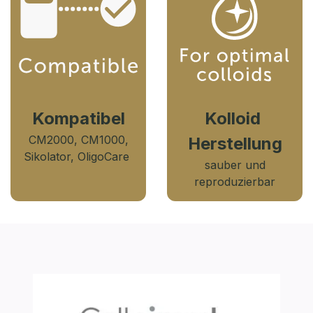
Kompatibel
Kolloid ​
CM2000, CM1000,
Herstellung
Sikolator, OligoCare
sauber und
reproduzierbar