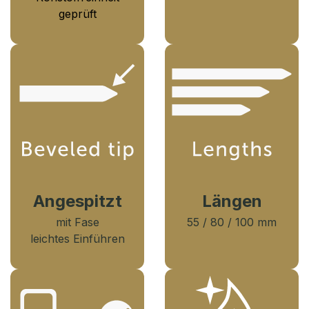
geprüft
Angespitzt
Längen
mit Fase
55 / 80 / 100 mm
leichtes Einführen