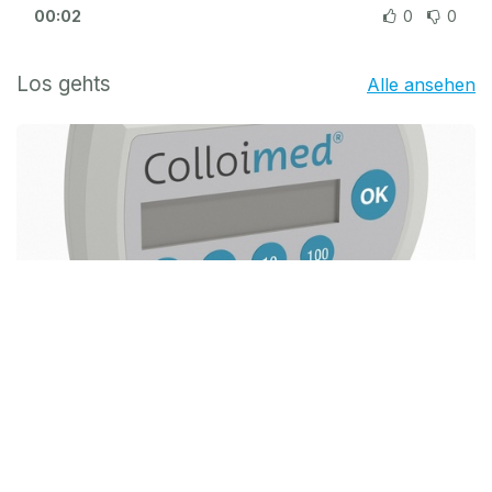
00:02
0
0
Los gehts
Alle ansehen
Produktion starten
Entdecken Sie, wie Sie mit dem CM2000 zuverlässig
Kolloide herstellen – individuell eingestellt und auf
Ihre Bedürfnisse abgestimmt.
00:08
0
0