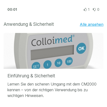
In diesem eLearning-Kurs lernen Sie Schritt für
Schritt den sachgerechten und sicheren Umgang mit
00:01
1
0
dem CM2000 Kolloidgenerator.
Anwendung & Sicherheit
Alle ansehen
Das Modul vermittelt Ihnen technische Grundlagen,
praktische Anwendungstipps und hilfreiches Wissen
rund um die Herstellung kolloidaler Dispersionen –
inklusive eines Wissenstests zur Selbstkontrolle.
Einführung & Sicherheit
Lernen Sie den sicheren Umgang mit dem CM2000
kennen – von der richtigen Verwendung bis zu
wichtigen Hinweisen.