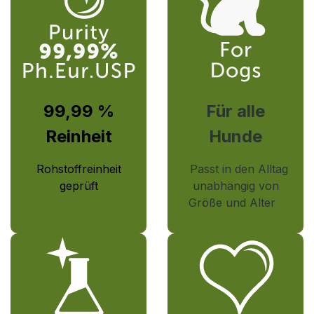
99,99 %
Für alle
Reinheit
Hunde
Rohstoffreinheit
Passt in den Alltag
geprüft
unabhängig von
Größe und Alter