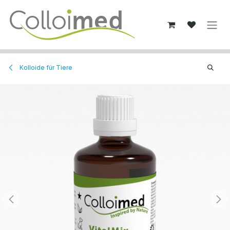
Zum Inhalt springen
Kolloide für Tiere