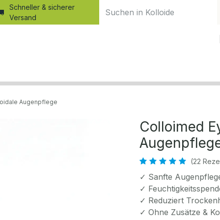
Schneller & sicherer
Versand
Home
Produkte
Shop
Blog
Kurse
Kolloid-Wiss
lloidale Augenpflege
Colloimed Ey
Augenpfleg
(22 Reze
✓ Sanfte Augenpfleg
✓ Feuchtigkeitsspen
✓ Reduziert Trockenh
✓ Ohne Zusätze & Ko