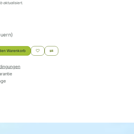
 aktualisiert.
euern)
den Warenkorb
edingungen
rantie
age