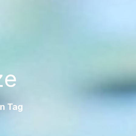
ze
n Tag