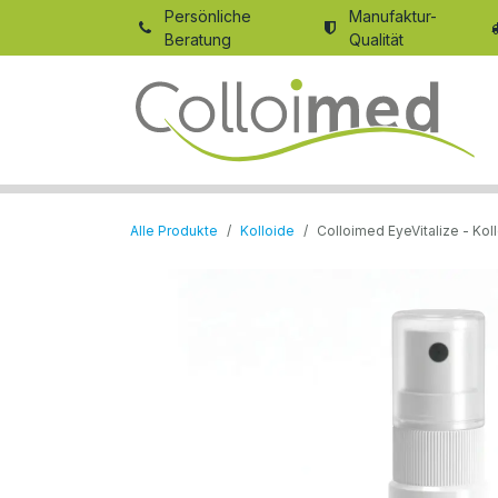
Zum Inhalt springen
Persönliche
Manufaktur-
Beratung
Qualität
Alle Produkte
Kolloide
Colloimed EyeVitalize - Ko