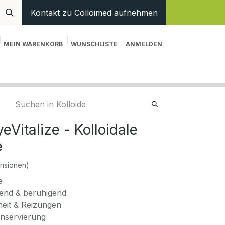
Kontakt zu Colloimed aufnehmen
MEIN WARENKORB
WUNSCHLISTE
ANMELDEN
en
Hilfe
eVitalize - Kolloidale
e
nsionen)
e
dend & beruhigend
eit & Reizungen
nservierung