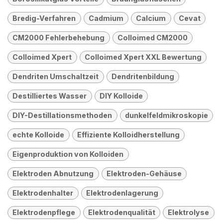
Bredig-Verfahren
Cadmium
Calcium
Cevat
CM2000 Fehlerbehebung
Colloimed CM2000
Colloimed Xpert
Colloimed Xpert XXL Bewertung
Dendriten Umschaltzeit
Dendritenbildung
Destilliertes Wasser
DIY Kolloide
DIY-Destillationsmethoden
dunkelfeldmikroskopie
echte Kolloide
Effiziente Kolloidherstellung
Eigenproduktion von Kolloiden
Elektroden Abnutzung
Elektroden-Gehäuse
Elektrodenhalter
Elektrodenlagerung
Elektrodenpflege
Elektrodenqualität
Elektrolyse