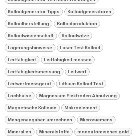
Kolloidgenerator Tipps
Kolloidgeneratoren
Kolloidherstellung
Kolloidproduktion
Kolloidwissenschaft
Kolloidwitze
Lagerungshinweise
Laser Test Kolloid
Leitfähigkeit
Leitfähigkeit messen
Leitfähigkeitsmessung
Leitwert
Leitwertmessgerät
Lithium Kolloid Test
Lochhülse
Magnesium Elektroden Abnutzung
Magnetische Kolloide
Makroelement
Mengenangaben umrechnen
Microsiemens
Mineralien
Mineralstoffe
monoatomisches gold