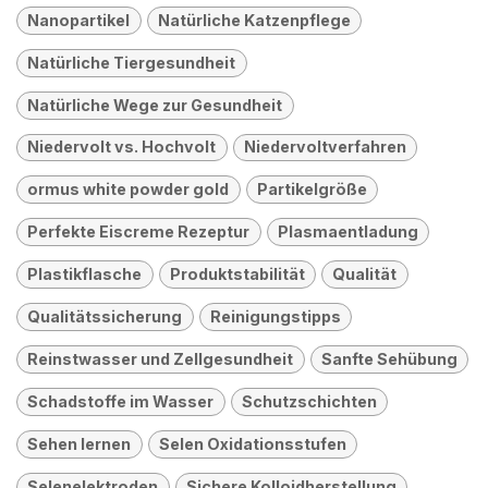
Nanopartikel
Natürliche Katzenpflege
Natürliche Tiergesundheit
Natürliche Wege zur Gesundheit
Niedervolt vs. Hochvolt
Niedervoltverfahren
ormus white powder gold
Partikelgröße
Perfekte Eiscreme Rezeptur
Plasmaentladung
Plastikflasche
Produktstabilität
Qualität
Qualitätssicherung
Reinigungstipps
Reinstwasser und Zellgesundheit
Sanfte Sehübung
Schadstoffe im Wasser
Schutzschichten
Sehen lernen
Selen Oxidationsstufen
Selenelektroden
Sichere Kolloidherstellung