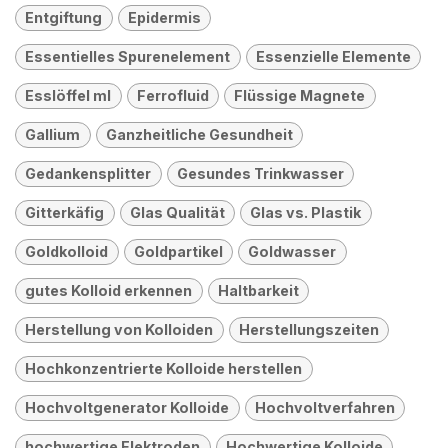
Entgiftung
Epidermis
Essentielles Spurenelement
Essenzielle Elemente
Esslöffel ml
Ferrofluid
Flüssige Magnete
Gallium
Ganzheitliche Gesundheit
Gedankensplitter
Gesundes Trinkwasser
Gitterkäfig
Glas Qualität
Glas vs. Plastik
Goldkolloid
Goldpartikel
Goldwasser
gutes Kolloid erkennen
Haltbarkeit
Herstellung von Kolloiden
Herstellungszeiten
Hochkonzentrierte Kolloide herstellen
Hochvoltgenerator Kolloide
Hochvoltverfahren
hochwertige Elektroden
Hochwertige Kolloide