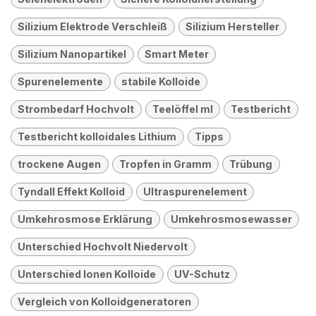
Silizium Elektrode Verschleiß
Silizium Hersteller
Silizium Nanopartikel
Smart Meter
Spurenelemente
stabile Kolloide
Strombedarf Hochvolt
Teelöffel ml
Testbericht
Testbericht kolloidales Lithium
Tipps
trockene Augen
Tropfen in Gramm
Trübung
Tyndall Effekt Kolloid
Ultraspurenelement
Umkehrosmose Erklärung
Umkehrosmosewasser
Unterschied Hochvolt Niedervolt
Unterschied Ionen Kolloide
UV-Schutz
Vergleich von Kolloidgeneratoren