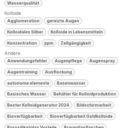
Wasserqualität
Kolloide
Agglomeration
gereizte Augen
Kolloidales Silber
Kolloide in Lebensmitteln
Konzentration
ppm
Zellgängigkeit
Andere
Anwendungsfehler
Augenpflege
Augenspray
Augentraining
Ausflockung
autonome elemente
Basenwasser
Basisches Wasser
Behälter für Kolloidproduktion
Bester Kolloidgenerator 2024
Bildschirmarbeit
Bioverfügbarkeit
Bioverfügbarkeit Goldkolloide
Borosilikatglas Vorteile
Braunglasflaschen