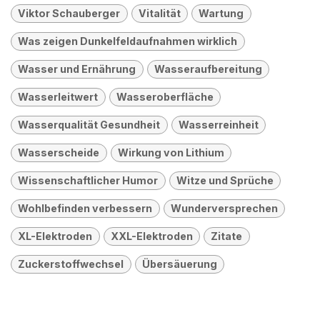
Viktor Schauberger
Vitalität
Wartung
Was zeigen Dunkelfeldaufnahmen wirklich
Wasser und Ernährung
Wasseraufbereitung
Wasserleitwert
Wasseroberfläche
Wasserqualität Gesundheit
Wasserreinheit
Wasserscheide
Wirkung von Lithium
Wissenschaftlicher Humor
Witze und Sprüche
Wohlbefinden verbessern
Wunderversprechen
XL-Elektroden
XXL-Elektroden
Zitate
Zuckerstoffwechsel
Übersäuerung