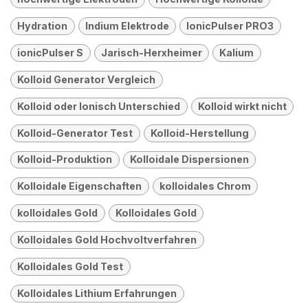
Hydration
Indium Elektrode
IonicPulser PRO3
ionicPulser S
Jarisch-Herxheimer
Kalium
Kolloid Generator Vergleich
Kolloid oder Ionisch Unterschied
Kolloid wirkt nicht
Kolloid-Generator Test
Kolloid-Herstellung
Kolloid-Produktion
Kolloidale Dispersionen
Kolloidale Eigenschaften
kolloidales Chrom
kolloidales Gold
Kolloidales Gold
Kolloidales Gold Hochvoltverfahren
Kolloidales Gold Test
Kolloidales Lithium Erfahrungen