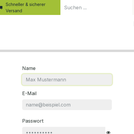
Schneller & sicherer
Versand
Home
Produkte
Shop
Blog
Kurse
Kolloid-Wiss
Name
E-Mail
Passwort