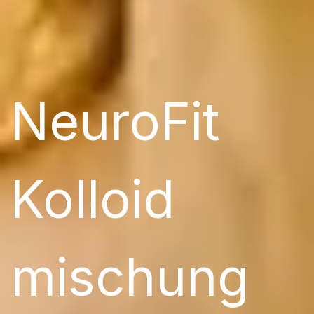
NeuroFit
Kolloid​
mischung