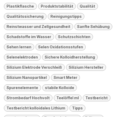
Plastikflasche
Produktstabilität
Qualität
Qualitätssicherung
Reinigungstipps
Reinstwasser und Zellgesundheit
Sanfte Sehübung
Schadstoffe im Wasser
Schutzschichten
Sehen lernen
Selen Oxidationsstufen
Selenelektroden
Sichere Kolloidherstellung
Silizium Elektrode Verschleiß
Silizium Hersteller
Silizium Nanopartikel
Smart Meter
Spurenelemente
stabile Kolloide
Strombedarf Hochvolt
Teelöffel ml
Testbericht
Testbericht kolloidales Lithium
Tipps