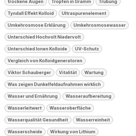
trockene Augen
Tropfen in Gramm
Trübung
Tyndall Effekt Kolloid
Ultraspurenelement
Umkehrosmose Erklärung
Umkehrosmosewasser
Unterschied Hochvolt Niedervolt
Unterschied Ionen Kolloide
UV-Schutz
Vergleich von Kolloidgeneratoren
Viktor Schauberger
Vitalität
Wartung
Was zeigen Dunkelfeldaufnahmen wirklich
Wasser und Ernährung
Wasseraufbereitung
Wasserleitwert
Wasseroberfläche
Wasserqualität Gesundheit
Wasserreinheit
Wasserscheide
Wirkung von Lithium