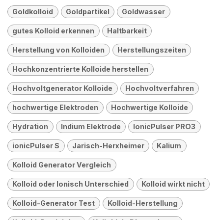
Goldkolloid
Goldpartikel
Goldwasser
gutes Kolloid erkennen
Haltbarkeit
Herstellung von Kolloiden
Herstellungszeiten
Hochkonzentrierte Kolloide herstellen
Hochvoltgenerator Kolloide
Hochvoltverfahren
hochwertige Elektroden
Hochwertige Kolloide
Hydration
Indium Elektrode
IonicPulser PRO3
ionicPulser S
Jarisch-Herxheimer
Kalium
Kolloid Generator Vergleich
Kolloid oder Ionisch Unterschied
Kolloid wirkt nicht
Kolloid-Generator Test
Kolloid-Herstellung