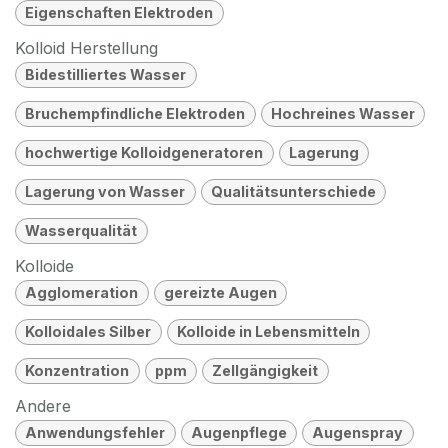
Eigenschaften Elektroden
Kolloid Herstellung
Bidestilliertes Wasser
Bruchempfindliche Elektroden
Hochreines Wasser
hochwertige Kolloidgeneratoren
Lagerung
Lagerung von Wasser
Qualitätsunterschiede
Wasserqualität
Kolloide
Agglomeration
gereizte Augen
Kolloidales Silber
Kolloide in Lebensmitteln
Konzentration
ppm
Zellgängigkeit
Andere
Anwendungsfehler
Augenpflege
Augenspray