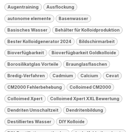
Augentraining
Ausflockung
autonome elemente
Basenwasser
Basisches Wasser
Behälter für Kolloidproduktion
Bester Kolloidgenerator 2024
Bildschirmarbeit
Bioverfügbarkeit
Bioverfügbarkeit Goldkolloide
Borosilikatglas Vorteile
Braunglasflaschen
Bredig-Verfahren
Cadmium
Calcium
Cevat
CM2000 Fehlerbehebung
Colloimed CM2000
Colloimed Xpert
Colloimed Xpert XXL Bewertung
Dendriten Umschaltzeit
Dendritenbildung
Destilliertes Wasser
DIY Kolloide