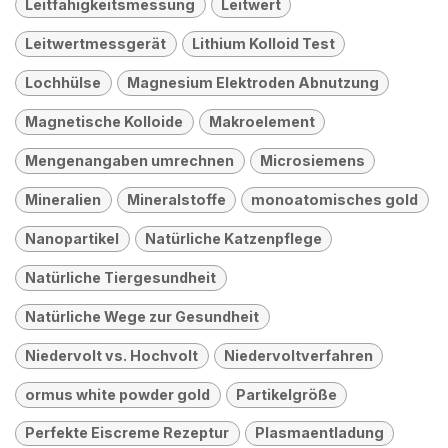
Leitfähigkeitsmessung
Leitwert
Leitwertmessgerät
Lithium Kolloid Test
Lochhülse
Magnesium Elektroden Abnutzung
Magnetische Kolloide
Makroelement
Mengenangaben umrechnen
Microsiemens
Mineralien
Mineralstoffe
monoatomisches gold
Nanopartikel
Natürliche Katzenpflege
Natürliche Tiergesundheit
Natürliche Wege zur Gesundheit
Niedervolt vs. Hochvolt
Niedervoltverfahren
ormus white powder gold
Partikelgröße
Perfekte Eiscreme Rezeptur
Plasmaentladung