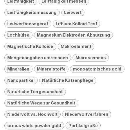
Leitfähigkeit
Leitfähigkeit messen
Leitfähigkeitsmessung
Leitwert
Leitwertmessgerät
Lithium Kolloid Test
Lochhülse
Magnesium Elektroden Abnutzung
Magnetische Kolloide
Makroelement
Mengenangaben umrechnen
Microsiemens
Mineralien
Mineralstoffe
monoatomisches gold
Nanopartikel
Natürliche Katzenpflege
Natürliche Tiergesundheit
Natürliche Wege zur Gesundheit
Niedervolt vs. Hochvolt
Niedervoltverfahren
ormus white powder gold
Partikelgröße