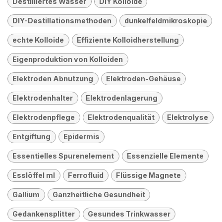
Destilliertes Wasser
DIY Kolloide
DIY-Destillationsmethoden
dunkelfeldmikroskopie
echte Kolloide
Effiziente Kolloidherstellung
Eigenproduktion von Kolloiden
Elektroden Abnutzung
Elektroden-Gehäuse
Elektrodenhalter
Elektrodenlagerung
Elektrodenpflege
Elektrodenqualität
Elektrolyse
Entgiftung
Epidermis
Essentielles Spurenelement
Essenzielle Elemente
Esslöffel ml
Ferrofluid
Flüssige Magnete
Gallium
Ganzheitliche Gesundheit
Gedankensplitter
Gesundes Trinkwasser