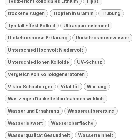
Testbericht kolloidales Lithium
Tipps
trockene Augen
Tropfen in Gramm
Trübung
Tyndall Effekt Kolloid
Ultraspurenelement
Umkehrosmose Erklärung
Umkehrosmosewasser
Unterschied Hochvolt Niedervolt
Unterschied Ionen Kolloide
UV-Schutz
Vergleich von Kolloidgeneratoren
Viktor Schauberger
Vitalität
Wartung
Was zeigen Dunkelfeldaufnahmen wirklich
Wasser und Ernährung
Wasseraufbereitung
Wasserleitwert
Wasseroberfläche
Wasserqualität Gesundheit
Wasserreinheit