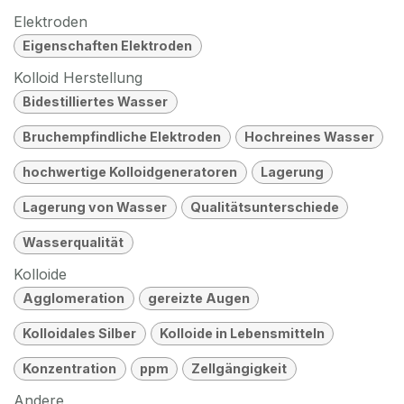
Elektroden
Eigenschaften Elektroden
Kolloid Herstellung
Bidestilliertes Wasser
Bruchempfindliche Elektroden
Hochreines Wasser
hochwertige Kolloidgeneratoren
Lagerung
Lagerung von Wasser
Qualitätsunterschiede
Wasserqualität
Kolloide
Agglomeration
gereizte Augen
Kolloidales Silber
Kolloide in Lebensmitteln
Konzentration
ppm
Zellgängigkeit
Andere