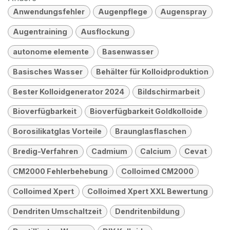
Anwendungsfehler
Augenpflege
Augenspray
Augentraining
Ausflockung
autonome elemente
Basenwasser
Basisches Wasser
Behälter für Kolloidproduktion
Bester Kolloidgenerator 2024
Bildschirmarbeit
Bioverfügbarkeit
Bioverfügbarkeit Goldkolloide
Borosilikatglas Vorteile
Braunglasflaschen
Bredig-Verfahren
Cadmium
Calcium
Cevat
CM2000 Fehlerbehebung
Colloimed CM2000
Colloimed Xpert
Colloimed Xpert XXL Bewertung
Dendriten Umschaltzeit
Dendritenbildung