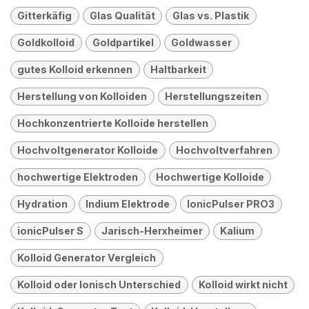
Gitterkäfig
Glas Qualität
Glas vs. Plastik
Goldkolloid
Goldpartikel
Goldwasser
gutes Kolloid erkennen
Haltbarkeit
Herstellung von Kolloiden
Herstellungszeiten
Hochkonzentrierte Kolloide herstellen
Hochvoltgenerator Kolloide
Hochvoltverfahren
hochwertige Elektroden
Hochwertige Kolloide
Hydration
Indium Elektrode
IonicPulser PRO3
ionicPulser S
Jarisch-Herxheimer
Kalium
Kolloid Generator Vergleich
Kolloid oder Ionisch Unterschied
Kolloid wirkt nicht