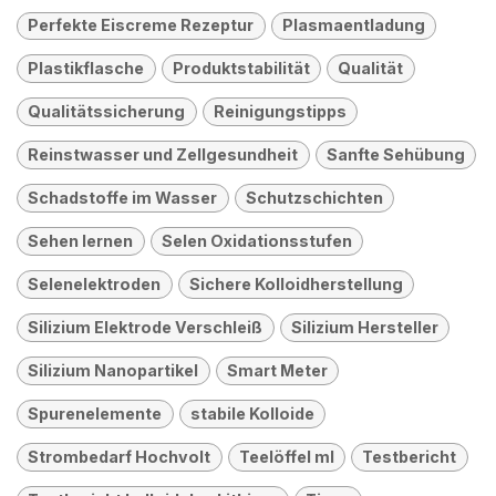
Perfekte Eiscreme Rezeptur
Plasmaentladung
Plastikflasche
Produktstabilität
Qualität
Qualitätssicherung
Reinigungstipps
Reinstwasser und Zellgesundheit
Sanfte Sehübung
Schadstoffe im Wasser
Schutzschichten
Sehen lernen
Selen Oxidationsstufen
Selenelektroden
Sichere Kolloidherstellung
Silizium Elektrode Verschleiß
Silizium Hersteller
Silizium Nanopartikel
Smart Meter
Spurenelemente
stabile Kolloide
Strombedarf Hochvolt
Teelöffel ml
Testbericht