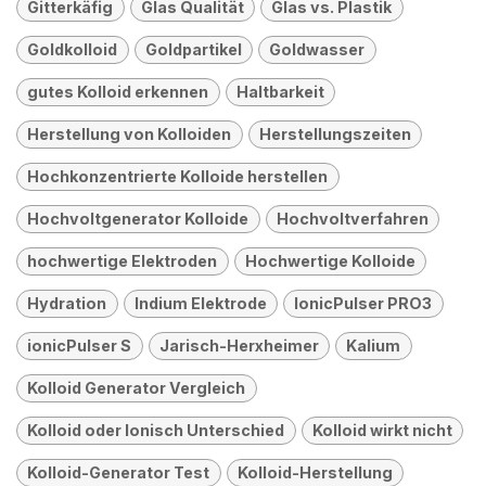
Gitterkäfig
Glas Qualität
Glas vs. Plastik
Goldkolloid
Goldpartikel
Goldwasser
gutes Kolloid erkennen
Haltbarkeit
Herstellung von Kolloiden
Herstellungszeiten
Hochkonzentrierte Kolloide herstellen
Hochvoltgenerator Kolloide
Hochvoltverfahren
hochwertige Elektroden
Hochwertige Kolloide
Hydration
Indium Elektrode
IonicPulser PRO3
ionicPulser S
Jarisch-Herxheimer
Kalium
Kolloid Generator Vergleich
Kolloid oder Ionisch Unterschied
Kolloid wirkt nicht
Kolloid-Generator Test
Kolloid-Herstellung