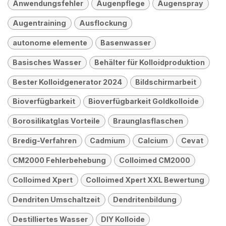
Anwendungsfehler
Augenpflege
Augenspray
Augentraining
Ausflockung
autonome elemente
Basenwasser
Basisches Wasser
Behälter für Kolloidproduktion
Bester Kolloidgenerator 2024
Bildschirmarbeit
Bioverfügbarkeit
Bioverfügbarkeit Goldkolloide
Borosilikatglas Vorteile
Braunglasflaschen
Bredig-Verfahren
Cadmium
Calcium
Cevat
CM2000 Fehlerbehebung
Colloimed CM2000
Colloimed Xpert
Colloimed Xpert XXL Bewertung
Dendriten Umschaltzeit
Dendritenbildung
Destilliertes Wasser
DIY Kolloide