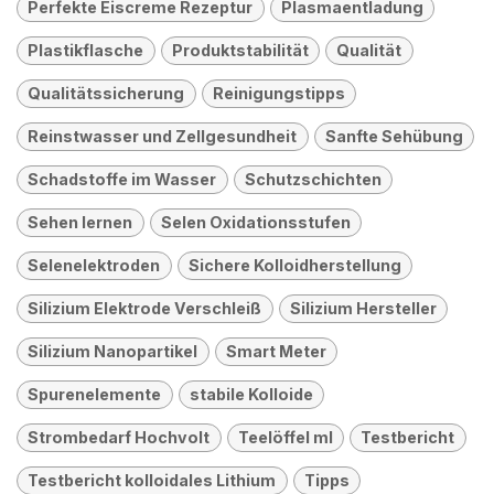
Perfekte Eiscreme Rezeptur
Plasmaentladung
Plastikflasche
Produktstabilität
Qualität
Qualitätssicherung
Reinigungstipps
Reinstwasser und Zellgesundheit
Sanfte Sehübung
Schadstoffe im Wasser
Schutzschichten
Sehen lernen
Selen Oxidationsstufen
Selenelektroden
Sichere Kolloidherstellung
Silizium Elektrode Verschleiß
Silizium Hersteller
Silizium Nanopartikel
Smart Meter
Spurenelemente
stabile Kolloide
Strombedarf Hochvolt
Teelöffel ml
Testbericht
Testbericht kolloidales Lithium
Tipps