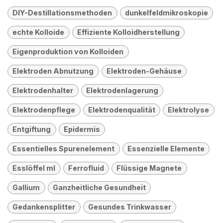
DIY-Destillationsmethoden
dunkelfeldmikroskopie
echte Kolloide
Effiziente Kolloidherstellung
Eigenproduktion von Kolloiden
Elektroden Abnutzung
Elektroden-Gehäuse
Elektrodenhalter
Elektrodenlagerung
Elektrodenpflege
Elektrodenqualität
Elektrolyse
Entgiftung
Epidermis
Essentielles Spurenelement
Essenzielle Elemente
Esslöffel ml
Ferrofluid
Flüssige Magnete
Gallium
Ganzheitliche Gesundheit
Gedankensplitter
Gesundes Trinkwasser