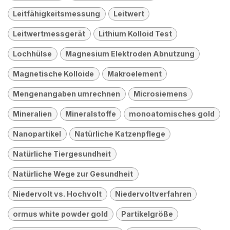
Leitfähigkeitsmessung
Leitwert
Leitwertmessgerät
Lithium Kolloid Test
Lochhülse
Magnesium Elektroden Abnutzung
Magnetische Kolloide
Makroelement
Mengenangaben umrechnen
Microsiemens
Mineralien
Mineralstoffe
monoatomisches gold
Nanopartikel
Natürliche Katzenpflege
Natürliche Tiergesundheit
Natürliche Wege zur Gesundheit
Niedervolt vs. Hochvolt
Niedervoltverfahren
ormus white powder gold
Partikelgröße