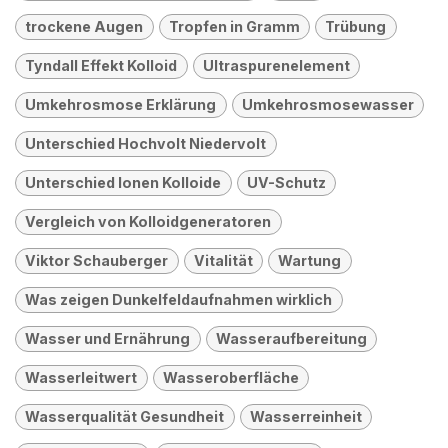
trockene Augen
Tropfen in Gramm
Trübung
Tyndall Effekt Kolloid
Ultraspurenelement
Umkehrosmose Erklärung
Umkehrosmosewasser
Unterschied Hochvolt Niedervolt
Unterschied Ionen Kolloide
UV-Schutz
Vergleich von Kolloidgeneratoren
Viktor Schauberger
Vitalität
Wartung
Was zeigen Dunkelfeldaufnahmen wirklich
Wasser und Ernährung
Wasseraufbereitung
Wasserleitwert
Wasseroberfläche
Wasserqualität Gesundheit
Wasserreinheit