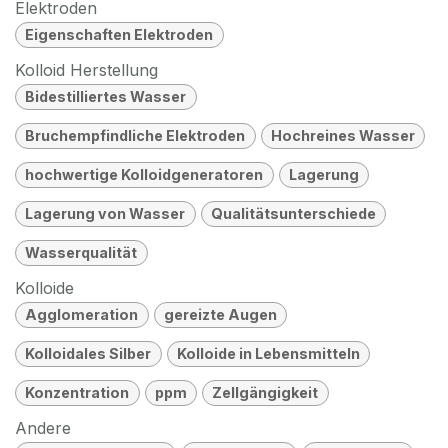
Elektroden
Eigenschaften Elektroden
Kolloid Herstellung
Bidestilliertes Wasser
Bruchempfindliche Elektroden
Hochreines Wasser
hochwertige Kolloidgeneratoren
Lagerung
Lagerung von Wasser
Qualitätsunterschiede
Wasserqualität
Kolloide
Agglomeration
gereizte Augen
Kolloidales Silber
Kolloide in Lebensmitteln
Konzentration
ppm
Zellgängigkeit
Andere