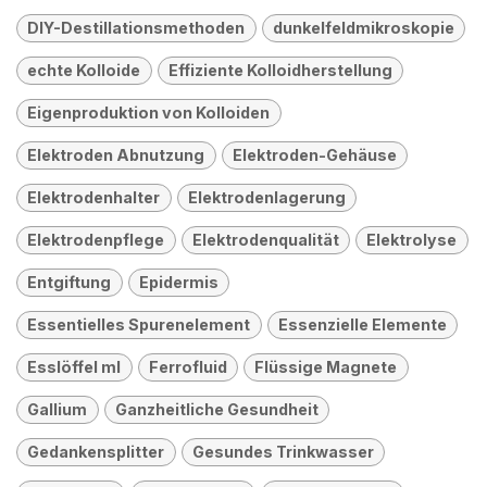
DIY-Destillationsmethoden
dunkelfeldmikroskopie
echte Kolloide
Effiziente Kolloidherstellung
Eigenproduktion von Kolloiden
Elektroden Abnutzung
Elektroden-Gehäuse
Elektrodenhalter
Elektrodenlagerung
Elektrodenpflege
Elektrodenqualität
Elektrolyse
Entgiftung
Epidermis
Essentielles Spurenelement
Essenzielle Elemente
Esslöffel ml
Ferrofluid
Flüssige Magnete
Gallium
Ganzheitliche Gesundheit
Gedankensplitter
Gesundes Trinkwasser