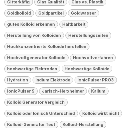
Gitterkäfig
Glas Qualität
Glas vs. Plastik
Goldkolloid
Goldpartikel
Goldwasser
gutes Kolloid erkennen
Haltbarkeit
Herstellung von Kolloiden
Herstellungszeiten
Hochkonzentrierte Kolloide herstellen
Hochvoltgenerator Kolloide
Hochvoltverfahren
hochwertige Elektroden
Hochwertige Kolloide
Hydration
Indium Elektrode
IonicPulser PRO3
ionicPulser S
Jarisch-Herxheimer
Kalium
Kolloid Generator Vergleich
Kolloid oder Ionisch Unterschied
Kolloid wirkt nicht
Kolloid-Generator Test
Kolloid-Herstellung