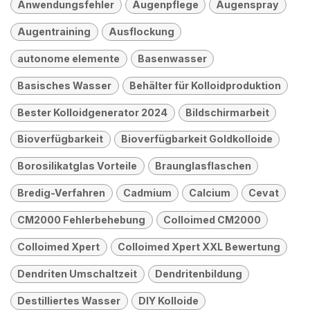
Anwendungsfehler
Augenpflege
Augenspray
Augentraining
Ausflockung
autonome elemente
Basenwasser
Basisches Wasser
Behälter für Kolloidproduktion
Bester Kolloidgenerator 2024
Bildschirmarbeit
Bioverfügbarkeit
Bioverfügbarkeit Goldkolloide
Borosilikatglas Vorteile
Braunglasflaschen
Bredig-Verfahren
Cadmium
Calcium
Cevat
CM2000 Fehlerbehebung
Colloimed CM2000
Colloimed Xpert
Colloimed Xpert XXL Bewertung
Dendriten Umschaltzeit
Dendritenbildung
Destilliertes Wasser
DIY Kolloide