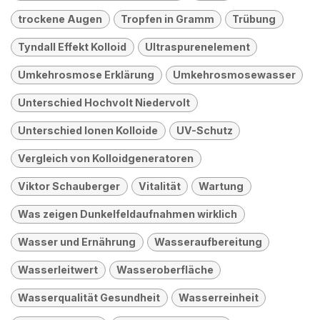
trockene Augen
Tropfen in Gramm
Trübung
Tyndall Effekt Kolloid
Ultraspurenelement
Umkehrosmose Erklärung
Umkehrosmosewasser
Unterschied Hochvolt Niedervolt
Unterschied Ionen Kolloide
UV-Schutz
Vergleich von Kolloidgeneratoren
Viktor Schauberger
Vitalität
Wartung
Was zeigen Dunkelfeldaufnahmen wirklich
Wasser und Ernährung
Wasseraufbereitung
Wasserleitwert
Wasseroberfläche
Wasserqualität Gesundheit
Wasserreinheit