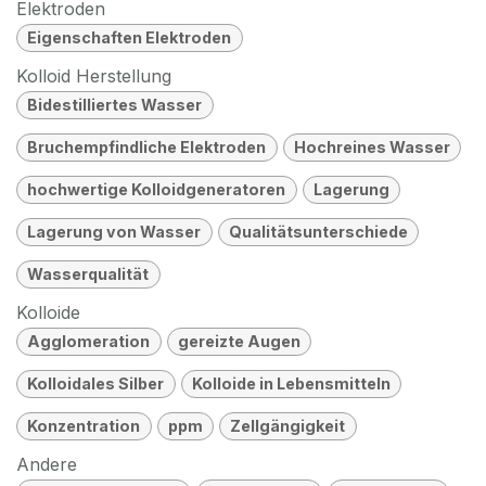
Elektroden
Eigenschaften Elektroden
Kolloid Herstellung
Bidestilliertes Wasser
Bruchempfindliche Elektroden
Hochreines Wasser
hochwertige Kolloidgeneratoren
Lagerung
Lagerung von Wasser
Qualitätsunterschiede
Wasserqualität
Kolloide
Agglomeration
gereizte Augen
Kolloidales Silber
Kolloide in Lebensmitteln
Konzentration
ppm
Zellgängigkeit
Andere