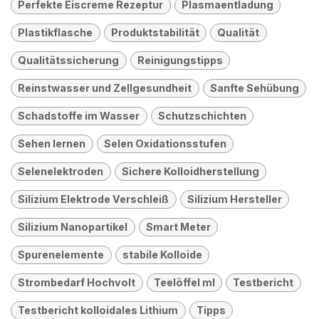
Perfekte Eiscreme Rezeptur
Plasmaentladung
Plastikflasche
Produktstabilität
Qualität
Qualitätssicherung
Reinigungstipps
Reinstwasser und Zellgesundheit
Sanfte Sehübung
Schadstoffe im Wasser
Schutzschichten
Sehen lernen
Selen Oxidationsstufen
Selenelektroden
Sichere Kolloidherstellung
Silizium Elektrode Verschleiß
Silizium Hersteller
Silizium Nanopartikel
Smart Meter
Spurenelemente
stabile Kolloide
Strombedarf Hochvolt
Teelöffel ml
Testbericht
Testbericht kolloidales Lithium
Tipps