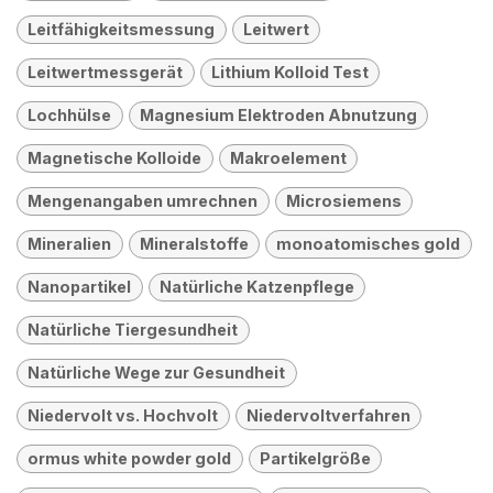
Leitfähigkeitsmessung
Leitwert
Leitwertmessgerät
Lithium Kolloid Test
Lochhülse
Magnesium Elektroden Abnutzung
Magnetische Kolloide
Makroelement
Mengenangaben umrechnen
Microsiemens
Mineralien
Mineralstoffe
monoatomisches gold
Nanopartikel
Natürliche Katzenpflege
Natürliche Tiergesundheit
Natürliche Wege zur Gesundheit
Niedervolt vs. Hochvolt
Niedervoltverfahren
ormus white powder gold
Partikelgröße