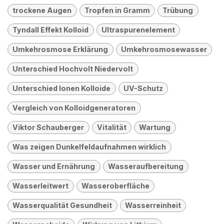
trockene Augen
Tropfen in Gramm
Trübung
Tyndall Effekt Kolloid
Ultraspurenelement
Umkehrosmose Erklärung
Umkehrosmosewasser
Unterschied Hochvolt Niedervolt
Unterschied Ionen Kolloide
UV-Schutz
Vergleich von Kolloidgeneratoren
Viktor Schauberger
Vitalität
Wartung
Was zeigen Dunkelfeldaufnahmen wirklich
Wasser und Ernährung
Wasseraufbereitung
Wasserleitwert
Wasseroberfläche
Wasserqualität Gesundheit
Wasserreinheit