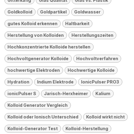
Gitterkäfig
Glas Qualität
Glas vs. Plastik
Goldkolloid
Goldpartikel
Goldwasser
gutes Kolloid erkennen
Haltbarkeit
Herstellung von Kolloiden
Herstellungszeiten
Hochkonzentrierte Kolloide herstellen
Hochvoltgenerator Kolloide
Hochvoltverfahren
hochwertige Elektroden
Hochwertige Kolloide
Hydration
Indium Elektrode
IonicPulser PRO3
ionicPulser S
Jarisch-Herxheimer
Kalium
Kolloid Generator Vergleich
Kolloid oder Ionisch Unterschied
Kolloid wirkt nicht
Kolloid-Generator Test
Kolloid-Herstellung