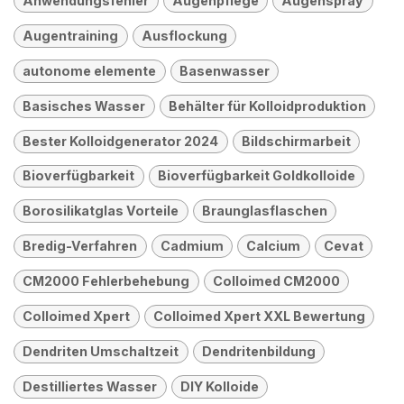
Anwendungsfehler
Augenpflege
Augenspray
Augentraining
Ausflockung
autonome elemente
Basenwasser
Basisches Wasser
Behälter für Kolloidproduktion
Bester Kolloidgenerator 2024
Bildschirmarbeit
Bioverfügbarkeit
Bioverfügbarkeit Goldkolloide
Borosilikatglas Vorteile
Braunglasflaschen
Bredig-Verfahren
Cadmium
Calcium
Cevat
CM2000 Fehlerbehebung
Colloimed CM2000
Colloimed Xpert
Colloimed Xpert XXL Bewertung
Dendriten Umschaltzeit
Dendritenbildung
Destilliertes Wasser
DIY Kolloide