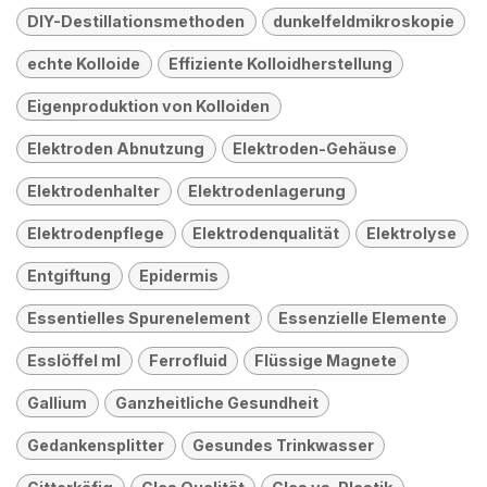
DIY-Destillationsmethoden
dunkelfeldmikroskopie
echte Kolloide
Effiziente Kolloidherstellung
Eigenproduktion von Kolloiden
Elektroden Abnutzung
Elektroden-Gehäuse
Elektrodenhalter
Elektrodenlagerung
Elektrodenpflege
Elektrodenqualität
Elektrolyse
Entgiftung
Epidermis
Essentielles Spurenelement
Essenzielle Elemente
Esslöffel ml
Ferrofluid
Flüssige Magnete
Gallium
Ganzheitliche Gesundheit
Gedankensplitter
Gesundes Trinkwasser