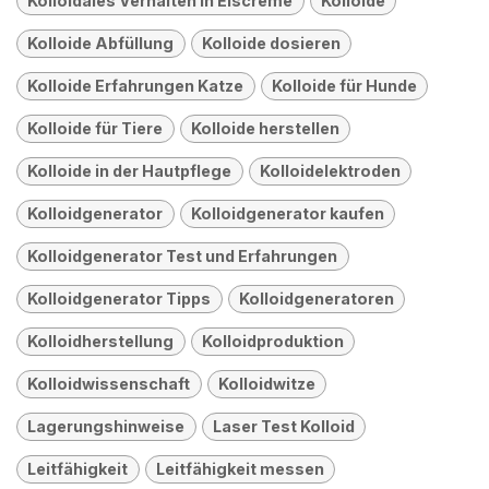
Kolloidales Verhalten in Eiscreme
Kolloide
Kolloide Abfüllung
Kolloide dosieren
Kolloide Erfahrungen Katze
Kolloide für Hunde
Kolloide für Tiere
Kolloide herstellen
Kolloide in der Hautpflege
Kolloidelektroden
Kolloidgenerator
Kolloidgenerator kaufen
Kolloidgenerator Test und Erfahrungen
Kolloidgenerator Tipps
Kolloidgeneratoren
Kolloidherstellung
Kolloidproduktion
Kolloidwissenschaft
Kolloidwitze
Lagerungshinweise
Laser Test Kolloid
Leitfähigkeit
Leitfähigkeit messen