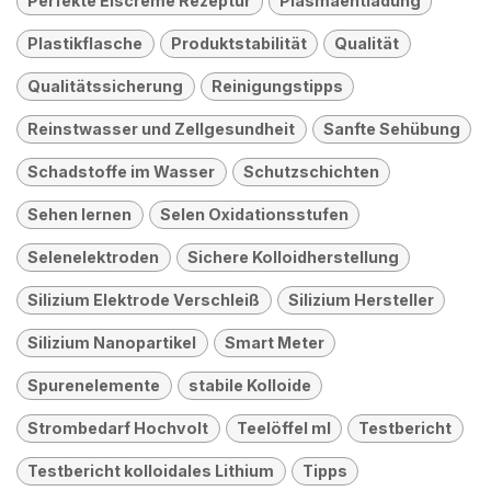
Perfekte Eiscreme Rezeptur
Plasmaentladung
Plastikflasche
Produktstabilität
Qualität
Qualitätssicherung
Reinigungstipps
Reinstwasser und Zellgesundheit
Sanfte Sehübung
Schadstoffe im Wasser
Schutzschichten
Sehen lernen
Selen Oxidationsstufen
Selenelektroden
Sichere Kolloidherstellung
Silizium Elektrode Verschleiß
Silizium Hersteller
Silizium Nanopartikel
Smart Meter
Spurenelemente
stabile Kolloide
Strombedarf Hochvolt
Teelöffel ml
Testbericht
Testbericht kolloidales Lithium
Tipps