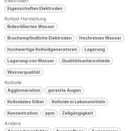
Elektroden
Eigenschaften Elektroden
Kolloid Herstellung
Bidestilliertes Wasser
Bruchempfindliche Elektroden
Hochreines Wasser
hochwertige Kolloidgeneratoren
Lagerung
Lagerung von Wasser
Qualitätsunterschiede
Wasserqualität
Kolloide
Agglomeration
gereizte Augen
Kolloidales Silber
Kolloide in Lebensmitteln
Konzentration
ppm
Zellgängigkeit
Andere