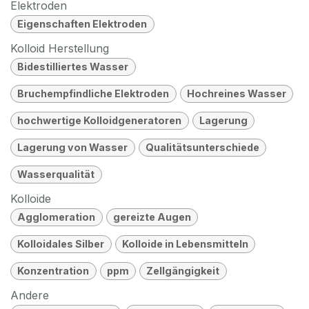
Elektroden
Eigenschaften Elektroden
Kolloid Herstellung
Bidestilliertes Wasser
Bruchempfindliche Elektroden
Hochreines Wasser
hochwertige Kolloidgeneratoren
Lagerung
Lagerung von Wasser
Qualitätsunterschiede
Wasserqualität
Kolloide
Agglomeration
gereizte Augen
Kolloidales Silber
Kolloide in Lebensmitteln
Konzentration
ppm
Zellgängigkeit
Andere