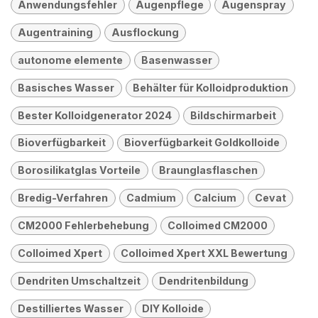
Anwendungsfehler
Augenpflege
Augenspray
Augentraining
Ausflockung
autonome elemente
Basenwasser
Basisches Wasser
Behälter für Kolloidproduktion
Bester Kolloidgenerator 2024
Bildschirmarbeit
Bioverfügbarkeit
Bioverfügbarkeit Goldkolloide
Borosilikatglas Vorteile
Braunglasflaschen
Bredig-Verfahren
Cadmium
Calcium
Cevat
CM2000 Fehlerbehebung
Colloimed CM2000
Colloimed Xpert
Colloimed Xpert XXL Bewertung
Dendriten Umschaltzeit
Dendritenbildung
Destilliertes Wasser
DIY Kolloide