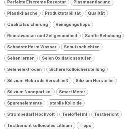
Perfekte Eiscreme Rezeptur
Plasmaentladung
Plastikflasche
Produktstabilität
Qualität
Qualitätssicherung
Reinigungstipps
Reinstwasser und Zellgesundheit
Sanfte Sehübung
Schadstoffe im Wasser
Schutzschichten
Sehen lernen
Selen Oxidationsstufen
Selenelektroden
Sichere Kolloidherstellung
Silizium Elektrode Verschleiß
Silizium Hersteller
Silizium Nanopartikel
Smart Meter
Spurenelemente
stabile Kolloide
Strombedarf Hochvolt
Teelöffel ml
Testbericht
Testbericht kolloidales Lithium
Tipps