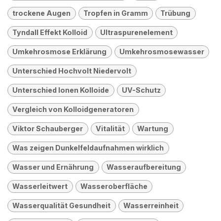
trockene Augen
Tropfen in Gramm
Trübung
Tyndall Effekt Kolloid
Ultraspurenelement
Umkehrosmose Erklärung
Umkehrosmosewasser
Unterschied Hochvolt Niedervolt
Unterschied Ionen Kolloide
UV-Schutz
Vergleich von Kolloidgeneratoren
Viktor Schauberger
Vitalität
Wartung
Was zeigen Dunkelfeldaufnahmen wirklich
Wasser und Ernährung
Wasseraufbereitung
Wasserleitwert
Wasseroberfläche
Wasserqualität Gesundheit
Wasserreinheit