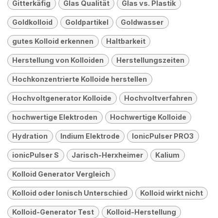
Gitterkäfig
Glas Qualität
Glas vs. Plastik
Goldkolloid
Goldpartikel
Goldwasser
gutes Kolloid erkennen
Haltbarkeit
Herstellung von Kolloiden
Herstellungszeiten
Hochkonzentrierte Kolloide herstellen
Hochvoltgenerator Kolloide
Hochvoltverfahren
hochwertige Elektroden
Hochwertige Kolloide
Hydration
Indium Elektrode
IonicPulser PRO3
ionicPulser S
Jarisch-Herxheimer
Kalium
Kolloid Generator Vergleich
Kolloid oder Ionisch Unterschied
Kolloid wirkt nicht
Kolloid-Generator Test
Kolloid-Herstellung