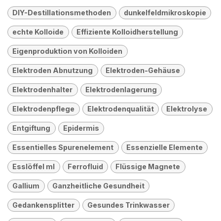
DIY-Destillationsmethoden
dunkelfeldmikroskopie
echte Kolloide
Effiziente Kolloidherstellung
Eigenproduktion von Kolloiden
Elektroden Abnutzung
Elektroden-Gehäuse
Elektrodenhalter
Elektrodenlagerung
Elektrodenpflege
Elektrodenqualität
Elektrolyse
Entgiftung
Epidermis
Essentielles Spurenelement
Essenzielle Elemente
Esslöffel ml
Ferrofluid
Flüssige Magnete
Gallium
Ganzheitliche Gesundheit
Gedankensplitter
Gesundes Trinkwasser