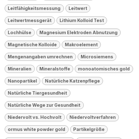
Leitfähigkeitsmessung
Leitwert
Leitwertmessgerät
Lithium Kolloid Test
Lochhülse
Magnesium Elektroden Abnutzung
Magnetische Kolloide
Makroelement
Mengenangaben umrechnen
Microsiemens
Mineralien
Mineralstoffe
monoatomisches gold
Nanopartikel
Natürliche Katzenpflege
Natürliche Tiergesundheit
Natürliche Wege zur Gesundheit
Niedervolt vs. Hochvolt
Niedervoltverfahren
ormus white powder gold
Partikelgröße