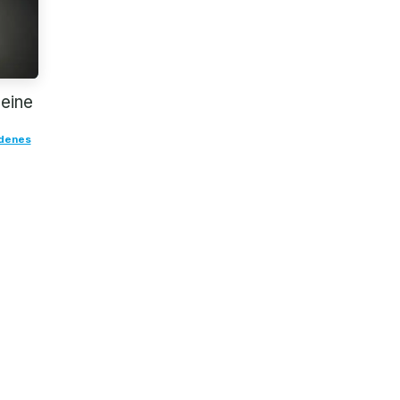
deine
denes