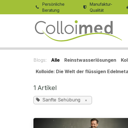
Zum Inhalt springen
Persönliche
Manufaktur-
Beratung
Qualität
Blogs:
Alle
Reinstwasserlösungen
Ko
Kolloide: Die Welt der flüssigen Edelmeta
1 Artikel
Sanfte Sehübung
×