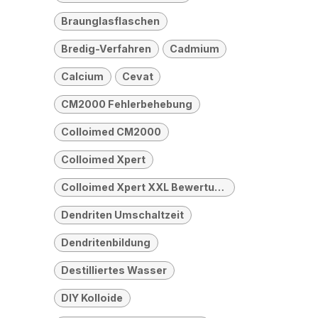
Braunglasflaschen
Bredig-Verfahren
Cadmium
Calcium
Cevat
CM2000 Fehlerbehebung
Colloimed CM2000
Colloimed Xpert
Colloimed Xpert XXL Bewertung
Dendriten Umschaltzeit
Dendritenbildung
Destilliertes Wasser
DIY Kolloide