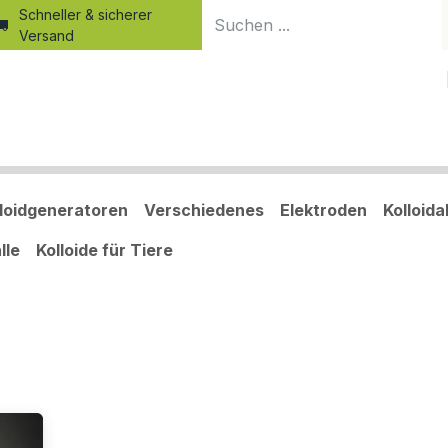
Schneller & sicherer
Versand
Home
Produkte
Shop
Blog
Kurse
Kolloid-Wiss
lloidgeneratoren
Verschiedenes
Elektroden
Kolloid
lle
Kolloide für Tiere