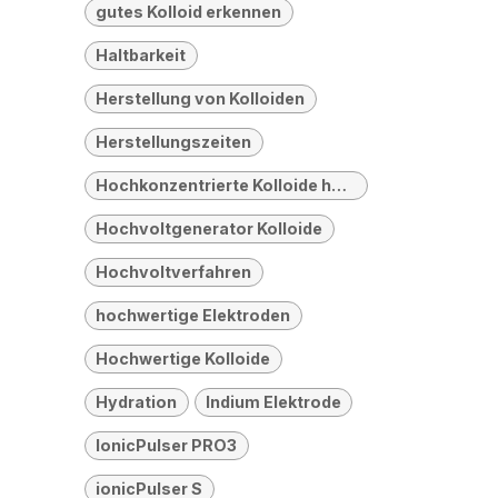
gutes Kolloid erkennen
Haltbarkeit
Herstellung von Kolloiden
Herstellungszeiten
Hochkonzentrierte Kolloide herstellen
Hochvoltgenerator Kolloide
Hochvoltverfahren
hochwertige Elektroden
Hochwertige Kolloide
Hydration
Indium Elektrode
IonicPulser PRO3
ionicPulser S