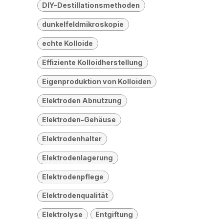
DIY-Destillationsmethoden
dunkelfeldmikroskopie
echte Kolloide
Effiziente Kolloidherstellung
Eigenproduktion von Kolloiden
Elektroden Abnutzung
Elektroden-Gehäuse
Elektrodenhalter
Elektrodenlagerung
Elektrodenpflege
Elektrodenqualität
Elektrolyse
Entgiftung