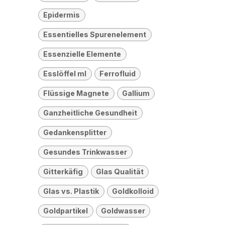
Epidermis
Essentielles Spurenelement
Essenzielle Elemente
Esslöffel ml
Ferrofluid
Flüssige Magnete
Gallium
Ganzheitliche Gesundheit
Gedankensplitter
Gesundes Trinkwasser
Gitterkäfig
Glas Qualität
Glas vs. Plastik
Goldkolloid
Goldpartikel
Goldwasser