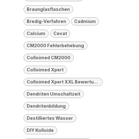
Braunglasflaschen
Bredig-Verfahren
Cadmium
Calcium
Cevat
CM2000 Fehlerbehebung
Colloimed CM2000
Colloimed Xpert
Colloimed Xpert XXL Bewertung
Dendriten Umschaltzeit
Dendritenbildung
Destilliertes Wasser
DIY Kolloide