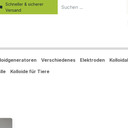
Schneller & sicherer
Versand
Home
Produkte
Shop
Blog
Kurse
Kolloid-Wiss
lloidgeneratoren
Verschiedenes
Elektroden
Kolloid
lle
Kolloide für Tiere