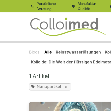
Zum Inhalt springen
Persönliche
Manufaktur-
Beratung
Qualität
Blogs:
Alle
Reinstwasserlösungen
Ko
Kolloide: Die Welt der flüssigen Edelmeta
1 Artikel
Nanopartikel
×