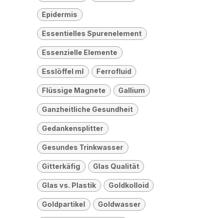
Epidermis
Essentielles Spurenelement
Essenzielle Elemente
Esslöffel ml
Ferrofluid
Flüssige Magnete
Gallium
Ganzheitliche Gesundheit
Gedankensplitter
Gesundes Trinkwasser
Gitterkäfig
Glas Qualität
Glas vs. Plastik
Goldkolloid
Goldpartikel
Goldwasser