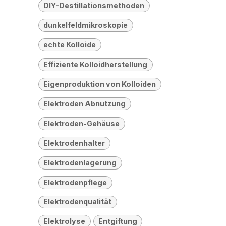
DIY-Destillationsmethoden
dunkelfeldmikroskopie
echte Kolloide
Effiziente Kolloidherstellung
Eigenproduktion von Kolloiden
Elektroden Abnutzung
Elektroden-Gehäuse
Elektrodenhalter
Elektrodenlagerung
Elektrodenpflege
Elektrodenqualität
Elektrolyse
Entgiftung