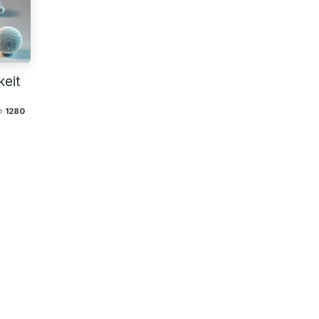
keit
1280