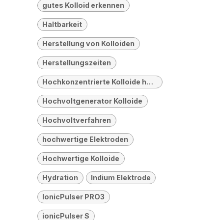
gutes Kolloid erkennen
Haltbarkeit
Herstellung von Kolloiden
Herstellungszeiten
Hochkonzentrierte Kolloide herstellen
Hochvoltgenerator Kolloide
Hochvoltverfahren
hochwertige Elektroden
Hochwertige Kolloide
Hydration
Indium Elektrode
IonicPulser PRO3
ionicPulser S