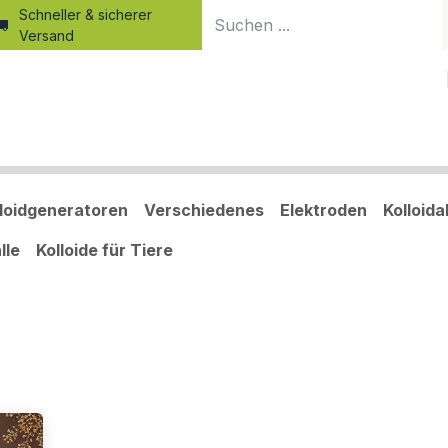
Schneller & sicherer
Versand
Home
Produkte
Shop
Blog
Kurse
Kolloid-Wiss
lloidgeneratoren
Verschiedenes
Elektroden
Kolloid
lle
Kolloide für Tiere