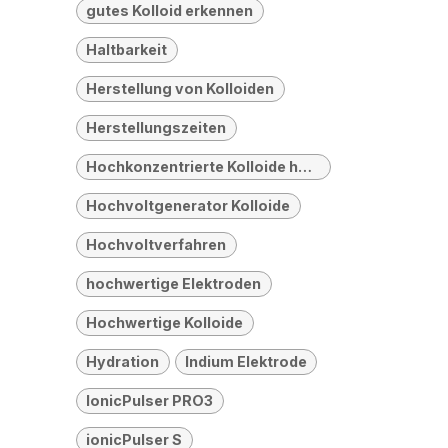
gutes Kolloid erkennen
Haltbarkeit
Herstellung von Kolloiden
Herstellungszeiten
Hochkonzentrierte Kolloide herstellen
Hochvoltgenerator Kolloide
Hochvoltverfahren
hochwertige Elektroden
Hochwertige Kolloide
Hydration
Indium Elektrode
IonicPulser PRO3
ionicPulser S