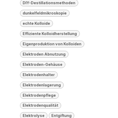
DIY-Destillationsmethoden
dunkelfeldmikroskopie
echte Kolloide
Effiziente Kolloidherstellung
Eigenproduktion von Kolloiden
Elektroden Abnutzung
Elektroden-Gehäuse
Elektrodenhalter
Elektrodenlagerung
Elektrodenpflege
Elektrodenqualität
Elektrolyse
Entgiftung