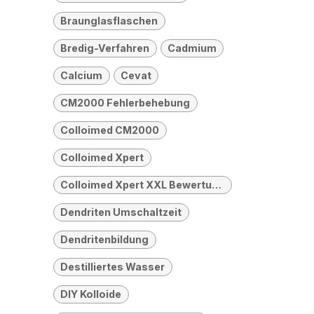
Braunglasflaschen
Bredig-Verfahren
Cadmium
Calcium
Cevat
CM2000 Fehlerbehebung
Colloimed CM2000
Colloimed Xpert
Colloimed Xpert XXL Bewertung
Dendriten Umschaltzeit
Dendritenbildung
Destilliertes Wasser
DIY Kolloide