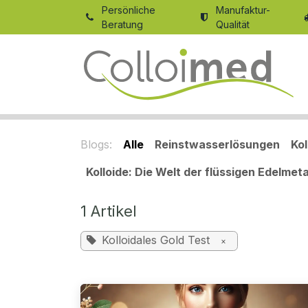
Zum Inhalt springen
Persönliche
Manufaktur-
Beratung
Qualität
Blogs:
Alle
Reinstwasserlösungen
Ko
Kolloide: Die Welt der flüssigen Edelmeta
1 Artikel
Kolloidales Gold Test
×