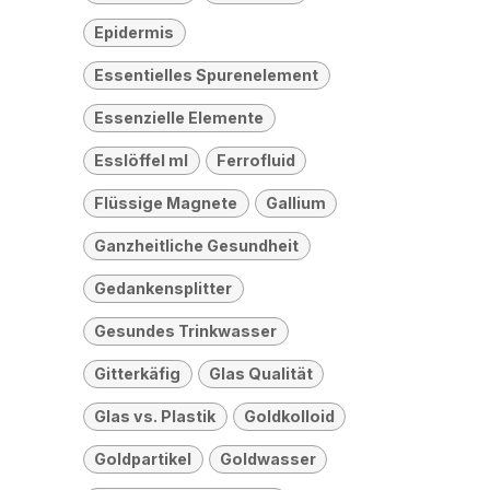
Epidermis
Essentielles Spurenelement
Essenzielle Elemente
Esslöffel ml
Ferrofluid
Flüssige Magnete
Gallium
Ganzheitliche Gesundheit
Gedankensplitter
Gesundes Trinkwasser
Gitterkäfig
Glas Qualität
Glas vs. Plastik
Goldkolloid
Goldpartikel
Goldwasser