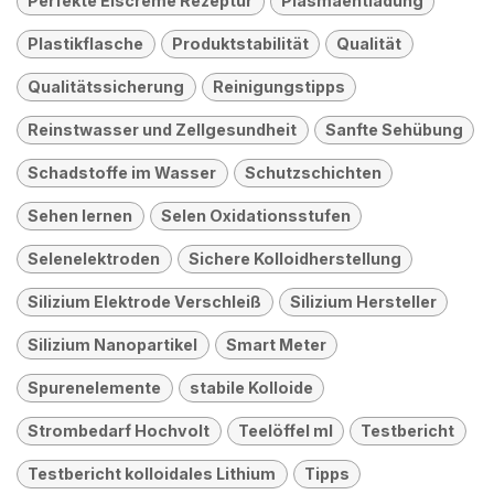
Perfekte Eiscreme Rezeptur
Plasmaentladung
Plastikflasche
Produktstabilität
Qualität
Qualitätssicherung
Reinigungstipps
Reinstwasser und Zellgesundheit
Sanfte Sehübung
Schadstoffe im Wasser
Schutzschichten
Sehen lernen
Selen Oxidationsstufen
Selenelektroden
Sichere Kolloidherstellung
Silizium Elektrode Verschleiß
Silizium Hersteller
Silizium Nanopartikel
Smart Meter
Spurenelemente
stabile Kolloide
Strombedarf Hochvolt
Teelöffel ml
Testbericht
Testbericht kolloidales Lithium
Tipps