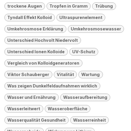
trockene Augen
Tropfen in Gramm
Trübung
Tyndall Effekt Kolloid
Ultraspurenelement
Umkehrosmose Erklärung
Umkehrosmosewasser
Unterschied Hochvolt Niedervolt
Unterschied Ionen Kolloide
UV-Schutz
Vergleich von Kolloidgeneratoren
Viktor Schauberger
Vitalität
Wartung
Was zeigen Dunkelfeldaufnahmen wirklich
Wasser und Ernährung
Wasseraufbereitung
Wasserleitwert
Wasseroberfläche
Wasserqualität Gesundheit
Wasserreinheit