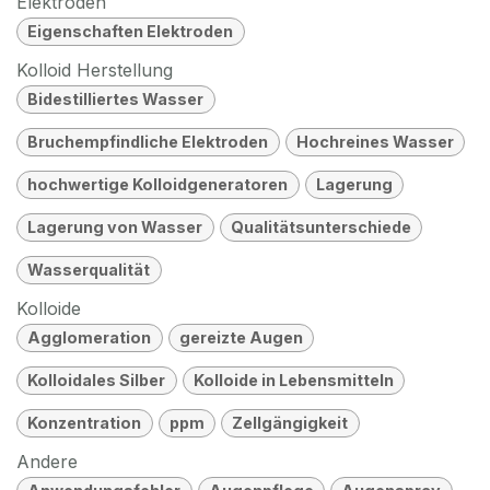
Elektroden
Eigenschaften Elektroden
Kolloid Herstellung
Bidestilliertes Wasser
Bruchempfindliche Elektroden
Hochreines Wasser
hochwertige Kolloidgeneratoren
Lagerung
Lagerung von Wasser
Qualitätsunterschiede
Wasserqualität
Kolloide
Agglomeration
gereizte Augen
Kolloidales Silber
Kolloide in Lebensmitteln
Konzentration
ppm
Zellgängigkeit
Andere