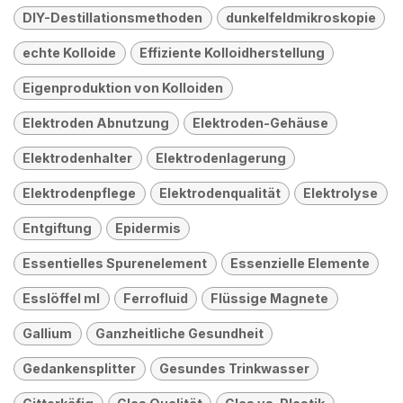
DIY-Destillationsmethoden
dunkelfeldmikroskopie
echte Kolloide
Effiziente Kolloidherstellung
Eigenproduktion von Kolloiden
Elektroden Abnutzung
Elektroden-Gehäuse
Elektrodenhalter
Elektrodenlagerung
Elektrodenpflege
Elektrodenqualität
Elektrolyse
Entgiftung
Epidermis
Essentielles Spurenelement
Essenzielle Elemente
Esslöffel ml
Ferrofluid
Flüssige Magnete
Gallium
Ganzheitliche Gesundheit
Gedankensplitter
Gesundes Trinkwasser