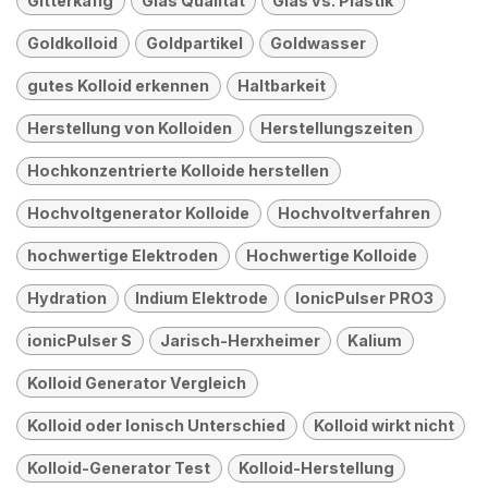
Gitterkäfig
Glas Qualität
Glas vs. Plastik
Goldkolloid
Goldpartikel
Goldwasser
gutes Kolloid erkennen
Haltbarkeit
Herstellung von Kolloiden
Herstellungszeiten
Hochkonzentrierte Kolloide herstellen
Hochvoltgenerator Kolloide
Hochvoltverfahren
hochwertige Elektroden
Hochwertige Kolloide
Hydration
Indium Elektrode
IonicPulser PRO3
ionicPulser S
Jarisch-Herxheimer
Kalium
Kolloid Generator Vergleich
Kolloid oder Ionisch Unterschied
Kolloid wirkt nicht
Kolloid-Generator Test
Kolloid-Herstellung