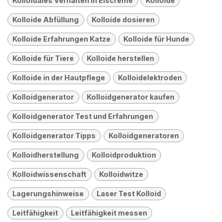
Kolloidales Verhalten in Eiscreme
Kolloide
Kolloide Abfüllung
Kolloide dosieren
Kolloide Erfahrungen Katze
Kolloide für Hunde
Kolloide für Tiere
Kolloide herstellen
Kolloide in der Hautpflege
Kolloidelektroden
Kolloidgenerator
Kolloidgenerator kaufen
Kolloidgenerator Test und Erfahrungen
Kolloidgenerator Tipps
Kolloidgeneratoren
Kolloidherstellung
Kolloidproduktion
Kolloidwissenschaft
Kolloidwitze
Lagerungshinweise
Laser Test Kolloid
Leitfähigkeit
Leitfähigkeit messen