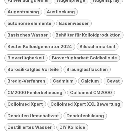
Anwendungsfehler
Augenpflege
Augenspray
Augentraining
Ausflockung
autonome elemente
Basenwasser
Basisches Wasser
Behälter für Kolloidproduktion
Bester Kolloidgenerator 2024
Bildschirmarbeit
Bioverfügbarkeit
Bioverfügbarkeit Goldkolloide
Borosilikatglas Vorteile
Braunglasflaschen
Bredig-Verfahren
Cadmium
Calcium
Cevat
CM2000 Fehlerbehebung
Colloimed CM2000
Colloimed Xpert
Colloimed Xpert XXL Bewertung
Dendriten Umschaltzeit
Dendritenbildung
Destilliertes Wasser
DIY Kolloide