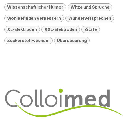
Wissenschaftlicher Humor
Witze und Sprüche
Wohlbefinden verbessern
Wunderversprechen
XL-Elektroden
XXL-Elektroden
Zitate
Zuckerstoffwechsel
Übersäuerung