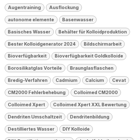
Augentraining
Ausflockung
autonome elemente
Basenwasser
Basisches Wasser
Behälter für Kolloidproduktion
Bester Kolloidgenerator 2024
Bildschirmarbeit
Bioverfügbarkeit
Bioverfügbarkeit Goldkolloide
Borosilikatglas Vorteile
Braunglasflaschen
Bredig-Verfahren
Cadmium
Calcium
Cevat
CM2000 Fehlerbehebung
Colloimed CM2000
Colloimed Xpert
Colloimed Xpert XXL Bewertung
Dendriten Umschaltzeit
Dendritenbildung
Destilliertes Wasser
DIY Kolloide