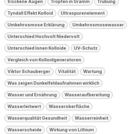
trockene Augen
Tropfen in Gramm
Trübung
Tyndall Effekt Kolloid
Ultraspurenelement
Umkehrosmose Erklärung
Umkehrosmosewasser
Unterschied Hochvolt Niedervolt
Unterschied Ionen Kolloide
UV-Schutz
Vergleich von Kolloidgeneratoren
Viktor Schauberger
Vitalität
Wartung
Was zeigen Dunkelfeldaufnahmen wirklich
Wasser und Ernährung
Wasseraufbereitung
Wasserleitwert
Wasseroberfläche
Wasserqualität Gesundheit
Wasserreinheit
Wasserscheide
Wirkung von Lithium