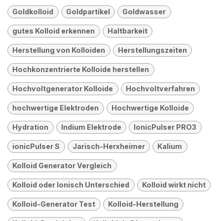
Goldkolloid
Goldpartikel
Goldwasser
gutes Kolloid erkennen
Haltbarkeit
Herstellung von Kolloiden
Herstellungszeiten
Hochkonzentrierte Kolloide herstellen
Hochvoltgenerator Kolloide
Hochvoltverfahren
hochwertige Elektroden
Hochwertige Kolloide
Hydration
Indium Elektrode
IonicPulser PRO3
ionicPulser S
Jarisch-Herxheimer
Kalium
Kolloid Generator Vergleich
Kolloid oder Ionisch Unterschied
Kolloid wirkt nicht
Kolloid-Generator Test
Kolloid-Herstellung