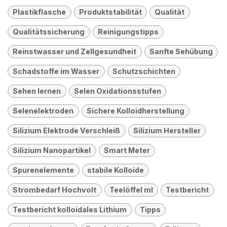
Plastikflasche
Produktstabilität
Qualität
Qualitätssicherung
Reinigungstipps
Reinstwasser und Zellgesundheit
Sanfte Sehübung
Schadstoffe im Wasser
Schutzschichten
Sehen lernen
Selen Oxidationsstufen
Selenelektroden
Sichere Kolloidherstellung
Silizium Elektrode Verschleiß
Silizium Hersteller
Silizium Nanopartikel
Smart Meter
Spurenelemente
stabile Kolloide
Strombedarf Hochvolt
Teelöffel ml
Testbericht
Testbericht kolloidales Lithium
Tipps