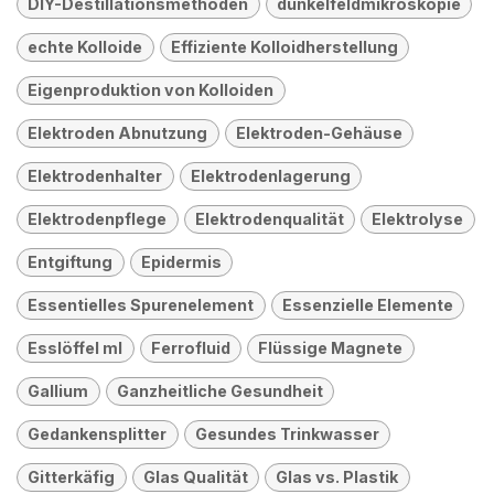
DIY-Destillationsmethoden
dunkelfeldmikroskopie
echte Kolloide
Effiziente Kolloidherstellung
Eigenproduktion von Kolloiden
Elektroden Abnutzung
Elektroden-Gehäuse
Elektrodenhalter
Elektrodenlagerung
Elektrodenpflege
Elektrodenqualität
Elektrolyse
Entgiftung
Epidermis
Essentielles Spurenelement
Essenzielle Elemente
Esslöffel ml
Ferrofluid
Flüssige Magnete
Gallium
Ganzheitliche Gesundheit
Gedankensplitter
Gesundes Trinkwasser
Gitterkäfig
Glas Qualität
Glas vs. Plastik