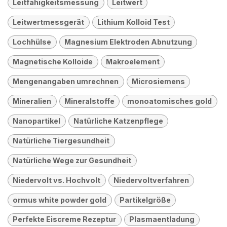
Leitfähigkeitsmessung
Leitwert
Leitwertmessgerät
Lithium Kolloid Test
Lochhülse
Magnesium Elektroden Abnutzung
Magnetische Kolloide
Makroelement
Mengenangaben umrechnen
Microsiemens
Mineralien
Mineralstoffe
monoatomisches gold
Nanopartikel
Natürliche Katzenpflege
Natürliche Tiergesundheit
Natürliche Wege zur Gesundheit
Niedervolt vs. Hochvolt
Niedervoltverfahren
ormus white powder gold
Partikelgröße
Perfekte Eiscreme Rezeptur
Plasmaentladung