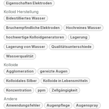
Eigenschaften Elektroden
Kolloid Herstellung
Bidestilliertes Wasser
Bruchempfindliche Elektroden
Hochreines Wasser
hochwertige Kolloidgeneratoren
Lagerung
Lagerung von Wasser
Qualitätsunterschiede
Wasserqualität
Kolloide
Agglomeration
gereizte Augen
Kolloidales Silber
Kolloide in Lebensmitteln
Konzentration
ppm
Zellgängigkeit
Andere
Anwendungsfehler
Augenpflege
Augenspray