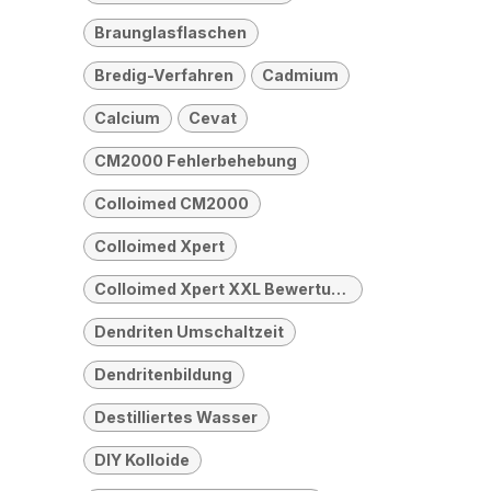
Braunglasflaschen
Bredig-Verfahren
Cadmium
Calcium
Cevat
CM2000 Fehlerbehebung
Colloimed CM2000
Colloimed Xpert
Colloimed Xpert XXL Bewertung
Dendriten Umschaltzeit
Dendritenbildung
Destilliertes Wasser
DIY Kolloide