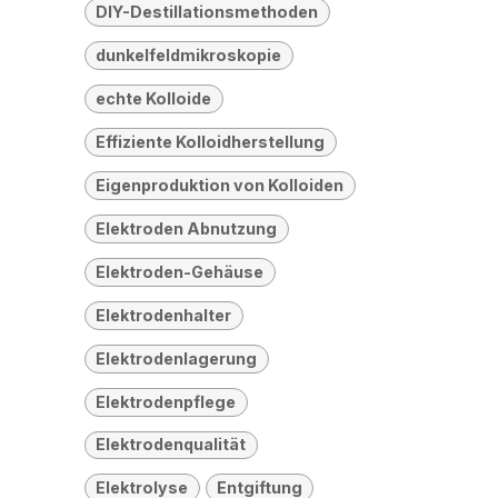
DIY-Destillationsmethoden
dunkelfeldmikroskopie
echte Kolloide
Effiziente Kolloidherstellung
Eigenproduktion von Kolloiden
Elektroden Abnutzung
Elektroden-Gehäuse
Elektrodenhalter
Elektrodenlagerung
Elektrodenpflege
Elektrodenqualität
Elektrolyse
Entgiftung