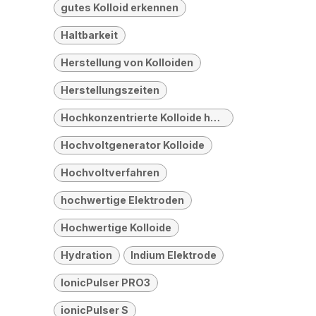
gutes Kolloid erkennen
Haltbarkeit
Herstellung von Kolloiden
Herstellungszeiten
Hochkonzentrierte Kolloide herstellen
Hochvoltgenerator Kolloide
Hochvoltverfahren
hochwertige Elektroden
Hochwertige Kolloide
Hydration
Indium Elektrode
IonicPulser PRO3
ionicPulser S