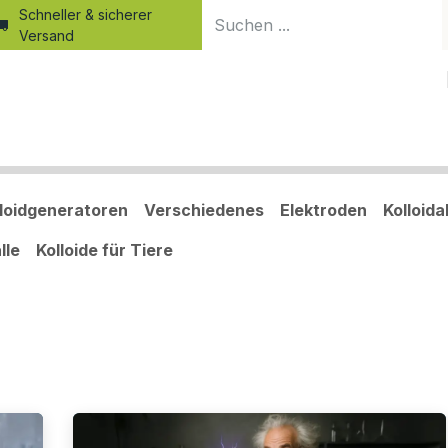
Schneller & sicherer
Versand
Home
Produkte
Shop
Blog
Kurse
Kolloid-Wiss
lloidgeneratoren
Verschiedenes
Elektroden
Kolloid
lle
Kolloide für Tiere