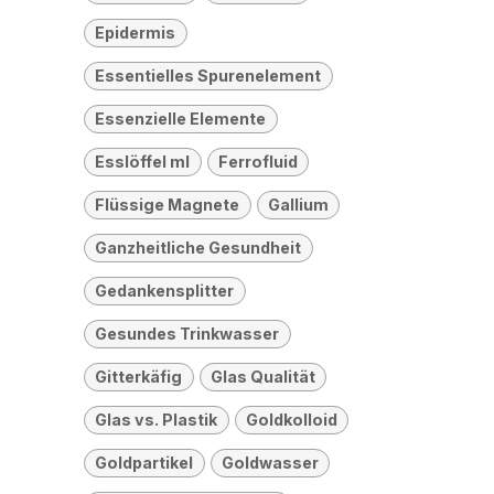
Epidermis
Essentielles Spurenelement
Essenzielle Elemente
Esslöffel ml
Ferrofluid
Flüssige Magnete
Gallium
Ganzheitliche Gesundheit
Gedankensplitter
Gesundes Trinkwasser
Gitterkäfig
Glas Qualität
Glas vs. Plastik
Goldkolloid
Goldpartikel
Goldwasser