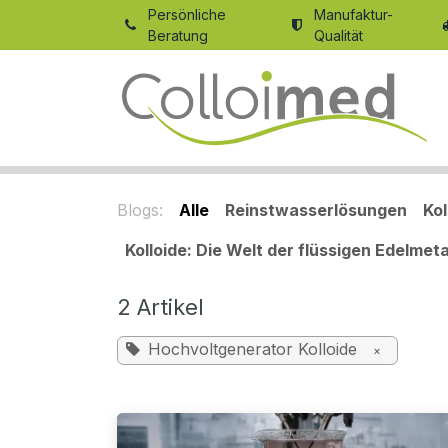
Zum Inhalt springen
Persönliche
Manufaktur-
Beratung
Qualität
Blogs:
Alle
Reinstwasserlösungen
Ko
Kolloide: Die Welt der flüssigen Edelmeta
2 Artikel
Hochvoltgenerator Kolloide
×