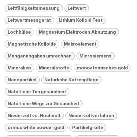
Leitfähigkeitsmessung
Leitwert
Leitwertmessgerät
Lithium Kolloid Test
Lochhülse
Magnesium Elektroden Abnutzung
Magnetische Kolloide
Makroelement
Mengenangaben umrechnen
Microsiemens
Mineralien
Mineralstoffe
monoatomisches gold
Nanopartikel
Natürliche Katzenpflege
Natürliche Tiergesundheit
Natürliche Wege zur Gesundheit
Niedervolt vs. Hochvolt
Niedervoltverfahren
ormus white powder gold
Partikelgröße