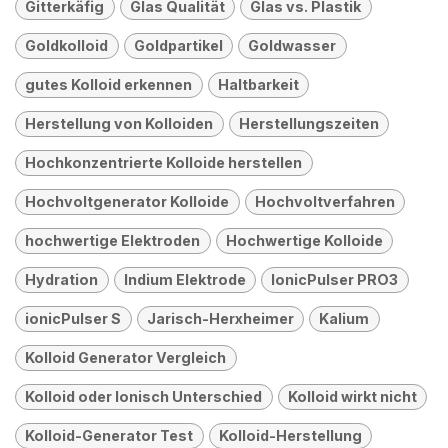
Gitterkäfig
Glas Qualität
Glas vs. Plastik
Goldkolloid
Goldpartikel
Goldwasser
gutes Kolloid erkennen
Haltbarkeit
Herstellung von Kolloiden
Herstellungszeiten
Hochkonzentrierte Kolloide herstellen
Hochvoltgenerator Kolloide
Hochvoltverfahren
hochwertige Elektroden
Hochwertige Kolloide
Hydration
Indium Elektrode
IonicPulser PRO3
ionicPulser S
Jarisch-Herxheimer
Kalium
Kolloid Generator Vergleich
Kolloid oder Ionisch Unterschied
Kolloid wirkt nicht
Kolloid-Generator Test
Kolloid-Herstellung