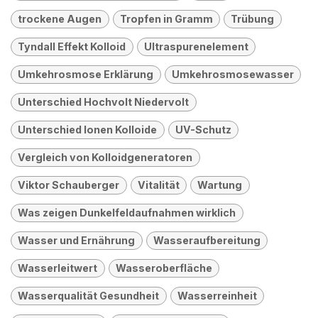
trockene Augen
Tropfen in Gramm
Trübung
Tyndall Effekt Kolloid
Ultraspurenelement
Umkehrosmose Erklärung
Umkehrosmosewasser
Unterschied Hochvolt Niedervolt
Unterschied Ionen Kolloide
UV-Schutz
Vergleich von Kolloidgeneratoren
Viktor Schauberger
Vitalität
Wartung
Was zeigen Dunkelfeldaufnahmen wirklich
Wasser und Ernährung
Wasseraufbereitung
Wasserleitwert
Wasseroberfläche
Wasserqualität Gesundheit
Wasserreinheit