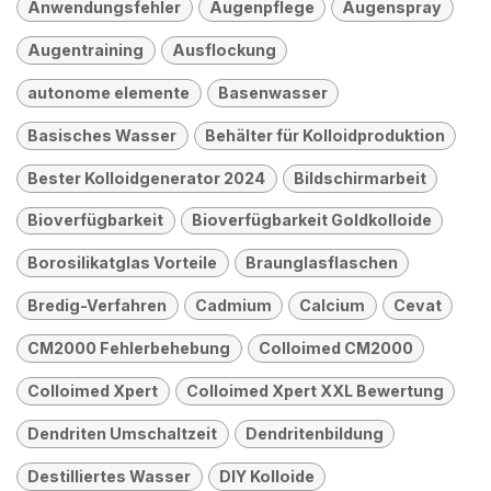
Anwendungsfehler
Augenpflege
Augenspray
Augentraining
Ausflockung
autonome elemente
Basenwasser
Basisches Wasser
Behälter für Kolloidproduktion
Bester Kolloidgenerator 2024
Bildschirmarbeit
Bioverfügbarkeit
Bioverfügbarkeit Goldkolloide
Borosilikatglas Vorteile
Braunglasflaschen
Bredig-Verfahren
Cadmium
Calcium
Cevat
CM2000 Fehlerbehebung
Colloimed CM2000
Colloimed Xpert
Colloimed Xpert XXL Bewertung
Dendriten Umschaltzeit
Dendritenbildung
Destilliertes Wasser
DIY Kolloide