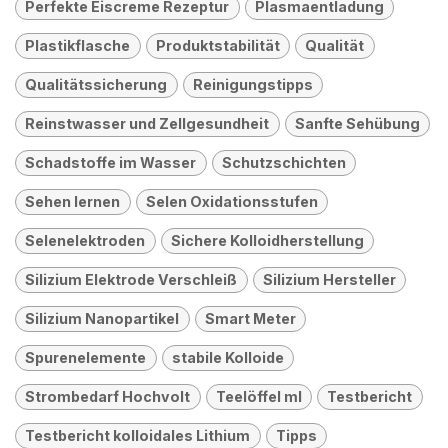
Perfekte Eiscreme Rezeptur
Plasmaentladung
Plastikflasche
Produktstabilität
Qualität
Qualitätssicherung
Reinigungstipps
Reinstwasser und Zellgesundheit
Sanfte Sehübung
Schadstoffe im Wasser
Schutzschichten
Sehen lernen
Selen Oxidationsstufen
Selenelektroden
Sichere Kolloidherstellung
Silizium Elektrode Verschleiß
Silizium Hersteller
Silizium Nanopartikel
Smart Meter
Spurenelemente
stabile Kolloide
Strombedarf Hochvolt
Teelöffel ml
Testbericht
Testbericht kolloidales Lithium
Tipps