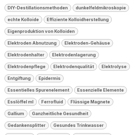
DIY-Destillationsmethoden
dunkelfeldmikroskopie
echte Kolloide
Effiziente Kolloidherstellung
Eigenproduktion von Kolloiden
Elektroden Abnutzung
Elektroden-Gehäuse
Elektrodenhalter
Elektrodenlagerung
Elektrodenpflege
Elektrodenqualität
Elektrolyse
Entgiftung
Epidermis
Essentielles Spurenelement
Essenzielle Elemente
Esslöffel ml
Ferrofluid
Flüssige Magnete
Gallium
Ganzheitliche Gesundheit
Gedankensplitter
Gesundes Trinkwasser