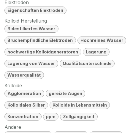
Elektroden
Eigenschaften Elektroden
Kolloid Herstellung
Bidestilliertes Wasser
Bruchempfindliche Elektroden
Hochreines Wasser
hochwertige Kolloidgeneratoren
Lagerung
Lagerung von Wasser
Qualitätsunterschiede
Wasserqualität
Kolloide
Agglomeration
gereizte Augen
Kolloidales Silber
Kolloide in Lebensmitteln
Konzentration
ppm
Zellgängigkeit
Andere