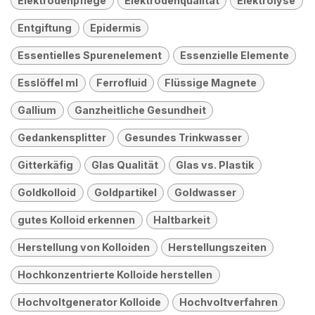
Elektrodenpflege
Elektrodenqualität
Elektrolyse
Entgiftung
Epidermis
Essentielles Spurenelement
Essenzielle Elemente
Esslöffel ml
Ferrofluid
Flüssige Magnete
Gallium
Ganzheitliche Gesundheit
Gedankensplitter
Gesundes Trinkwasser
Gitterkäfig
Glas Qualität
Glas vs. Plastik
Goldkolloid
Goldpartikel
Goldwasser
gutes Kolloid erkennen
Haltbarkeit
Herstellung von Kolloiden
Herstellungszeiten
Hochkonzentrierte Kolloide herstellen
Hochvoltgenerator Kolloide
Hochvoltverfahren