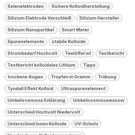
Selenelektroden
Sichere Kolloidherstellung
Silizium Elektrode Verschleiß
Silizium Hersteller
Silizium Nanopartikel
Smart Meter
Spurenelemente
stabile Kolloide
Strombedarf Hochvolt
Teelöffel ml
Testbericht
Testbericht kolloidales Lithium
Tipps
trockene Augen
Tropfen in Gramm
Trübung
Tyndall Effekt Kolloid
Ultraspurenelement
Umkehrosmose Erklärung
Umkehrosmosewasser
Unterschied Hochvolt Niedervolt
Unterschied Ionen Kolloide
UV-Schutz