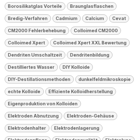
Borosilikatglas Vorteile
Braunglasflaschen
Bredig-Verfahren
Cadmium
Calcium
Cevat
CM2000 Fehlerbehebung
Colloimed CM2000
Colloimed Xpert
Colloimed Xpert XXL Bewertung
Dendriten Umschaltzeit
Dendritenbildung
Destilliertes Wasser
DIY Kolloide
DIY-Destillationsmethoden
dunkelfeldmikroskopie
echte Kolloide
Effiziente Kolloidherstellung
Eigenproduktion von Kolloiden
Elektroden Abnutzung
Elektroden-Gehäuse
Elektrodenhalter
Elektrodenlagerung