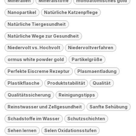
Mineralien
Mineralstoffe
monoatomisches gold
Nanopartikel
Natürliche Katzenpflege
Natürliche Tiergesundheit
Natürliche Wege zur Gesundheit
Niedervolt vs. Hochvolt
Niedervoltverfahren
ormus white powder gold
Partikelgröße
Perfekte Eiscreme Rezeptur
Plasmaentladung
Plastikflasche
Produktstabilität
Qualität
Qualitätssicherung
Reinigungstipps
Reinstwasser und Zellgesundheit
Sanfte Sehübung
Schadstoffe im Wasser
Schutzschichten
Sehen lernen
Selen Oxidationsstufen