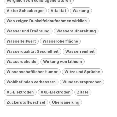
Vergleich von Kolloidgeneratoren
Viktor Schauberger
Vitalität
Wartung
Was zeigen Dunkelfeldaufnahmen wirklich
Wasser und Ernährung
Wasseraufbereitung
Wasserleitwert
Wasseroberfläche
Wasserqualität Gesundheit
Wasserreinheit
Wasserscheide
Wirkung von Lithium
Wissenschaftlicher Humor
Witze und Sprüche
Wohlbefinden verbessern
Wunderversprechen
XL-Elektroden
XXL-Elektroden
Zitate
Zuckerstoffwechsel
Übersäuerung