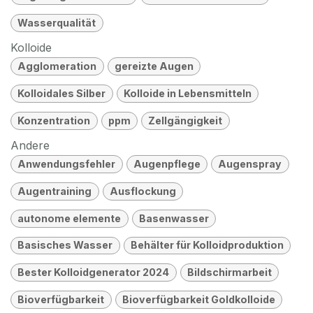
Wasserqualität
Kolloide
Agglomeration
gereizte Augen
Kolloidales Silber
Kolloide in Lebensmitteln
Konzentration
ppm
Zellgängigkeit
Andere
Anwendungsfehler
Augenpflege
Augenspray
Augentraining
Ausflockung
autonome elemente
Basenwasser
Basisches Wasser
Behälter für Kolloidproduktion
Bester Kolloidgenerator 2024
Bildschirmarbeit
Bioverfügbarkeit
Bioverfügbarkeit Goldkolloide