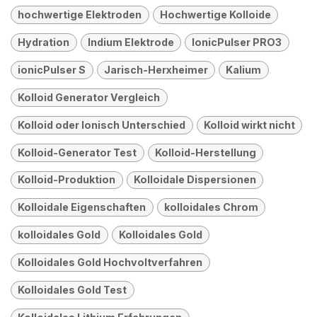
hochwertige Elektroden
Hochwertige Kolloide
Hydration
Indium Elektrode
IonicPulser PRO3
ionicPulser S
Jarisch-Herxheimer
Kalium
Kolloid Generator Vergleich
Kolloid oder Ionisch Unterschied
Kolloid wirkt nicht
Kolloid-Generator Test
Kolloid-Herstellung
Kolloid-Produktion
Kolloidale Dispersionen
Kolloidale Eigenschaften
kolloidales Chrom
kolloidales Gold
Kolloidales Gold
Kolloidales Gold Hochvoltverfahren
Kolloidales Gold Test