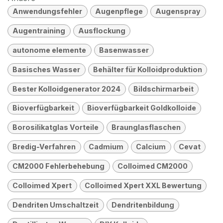
Anwendungsfehler
Augenpflege
Augenspray
Augentraining
Ausflockung
autonome elemente
Basenwasser
Basisches Wasser
Behälter für Kolloidproduktion
Bester Kolloidgenerator 2024
Bildschirmarbeit
Bioverfügbarkeit
Bioverfügbarkeit Goldkolloide
Borosilikatglas Vorteile
Braunglasflaschen
Bredig-Verfahren
Cadmium
Calcium
Cevat
CM2000 Fehlerbehebung
Colloimed CM2000
Colloimed Xpert
Colloimed Xpert XXL Bewertung
Dendriten Umschaltzeit
Dendritenbildung