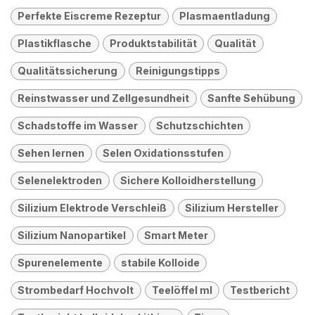
Perfekte Eiscreme Rezeptur
Plasmaentladung
Plastikflasche
Produktstabilität
Qualität
Qualitätssicherung
Reinigungstipps
Reinstwasser und Zellgesundheit
Sanfte Sehübung
Schadstoffe im Wasser
Schutzschichten
Sehen lernen
Selen Oxidationsstufen
Selenelektroden
Sichere Kolloidherstellung
Silizium Elektrode Verschleiß
Silizium Hersteller
Silizium Nanopartikel
Smart Meter
Spurenelemente
stabile Kolloide
Strombedarf Hochvolt
Teelöffel ml
Testbericht