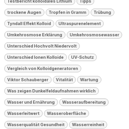
Testbericht kolloidales Lithium
Tipps
trockene Augen
Tropfen in Gramm
Trübung
Tyndall Effekt Kolloid
Ultraspurenelement
Umkehrosmose Erklärung
Umkehrosmosewasser
Unterschied Hochvolt Niedervolt
Unterschied Ionen Kolloide
UV-Schutz
Vergleich von Kolloidgeneratoren
Viktor Schauberger
Vitalität
Wartung
Was zeigen Dunkelfeldaufnahmen wirklich
Wasser und Ernährung
Wasseraufbereitung
Wasserleitwert
Wasseroberfläche
Wasserqualität Gesundheit
Wasserreinheit