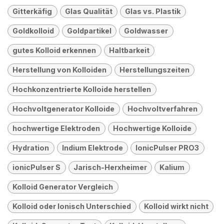
Gitterkäfig
Glas Qualität
Glas vs. Plastik
Goldkolloid
Goldpartikel
Goldwasser
gutes Kolloid erkennen
Haltbarkeit
Herstellung von Kolloiden
Herstellungszeiten
Hochkonzentrierte Kolloide herstellen
Hochvoltgenerator Kolloide
Hochvoltverfahren
hochwertige Elektroden
Hochwertige Kolloide
Hydration
Indium Elektrode
IonicPulser PRO3
ionicPulser S
Jarisch-Herxheimer
Kalium
Kolloid Generator Vergleich
Kolloid oder Ionisch Unterschied
Kolloid wirkt nicht