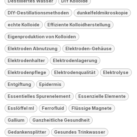
Destilliertes Wasser
DIY Kolloide
DIY-Destillationsmethoden
dunkelfeldmikroskopie
echte Kolloide
Effiziente Kolloidherstellung
Eigenproduktion von Kolloiden
Elektroden Abnutzung
Elektroden-Gehäuse
Elektrodenhalter
Elektrodenlagerung
Elektrodenpflege
Elektrodenqualität
Elektrolyse
Entgiftung
Epidermis
Essentielles Spurenelement
Essenzielle Elemente
Esslöffel ml
Ferrofluid
Flüssige Magnete
Gallium
Ganzheitliche Gesundheit
Gedankensplitter
Gesundes Trinkwasser