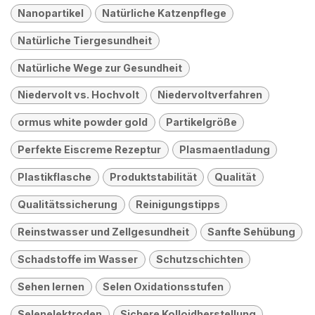
Nanopartikel
Natürliche Katzenpflege
Natürliche Tiergesundheit
Natürliche Wege zur Gesundheit
Niedervolt vs. Hochvolt
Niedervoltverfahren
ormus white powder gold
Partikelgröße
Perfekte Eiscreme Rezeptur
Plasmaentladung
Plastikflasche
Produktstabilität
Qualität
Qualitätssicherung
Reinigungstipps
Reinstwasser und Zellgesundheit
Sanfte Sehübung
Schadstoffe im Wasser
Schutzschichten
Sehen lernen
Selen Oxidationsstufen
Selenelektroden
Sichere Kolloidherstellung