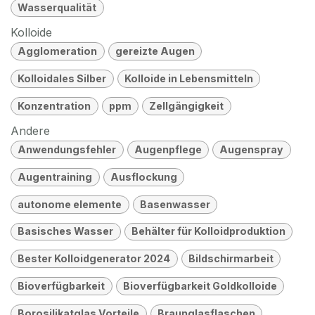
Wasserqualität
Kolloide
Agglomeration
gereizte Augen
Kolloidales Silber
Kolloide in Lebensmitteln
Konzentration
ppm
Zellgängigkeit
Andere
Anwendungsfehler
Augenpflege
Augenspray
Augentraining
Ausflockung
autonome elemente
Basenwasser
Basisches Wasser
Behälter für Kolloidproduktion
Bester Kolloidgenerator 2024
Bildschirmarbeit
Bioverfügbarkeit
Bioverfügbarkeit Goldkolloide
Borosilikatglas Vorteile
Braunglasflaschen