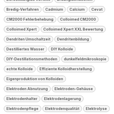
Bredig-Verfahren
Cadmium
Calcium
Cevat
CM2000 Fehlerbehebung
Colloimed CM2000
Colloimed Xpert
Colloimed Xpert XXL Bewertung
Dendriten Umschaltzeit
Dendritenbildung
Destilliertes Wasser
DIY Kolloide
DIY-Destillationsmethoden
dunkelfeldmikroskopie
echte Kolloide
Effiziente Kolloidherstellung
Eigenproduktion von Kolloiden
Elektroden Abnutzung
Elektroden-Gehäuse
Elektrodenhalter
Elektrodenlagerung
Elektrodenpflege
Elektrodenqualität
Elektrolyse