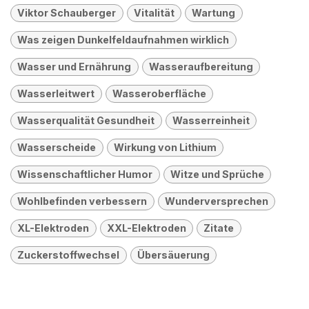
Viktor Schauberger
Vitalität
Wartung
Was zeigen Dunkelfeldaufnahmen wirklich
Wasser und Ernährung
Wasseraufbereitung
Wasserleitwert
Wasseroberfläche
Wasserqualität Gesundheit
Wasserreinheit
Wasserscheide
Wirkung von Lithium
Wissenschaftlicher Humor
Witze und Sprüche
Wohlbefinden verbessern
Wunderversprechen
XL-Elektroden
XXL-Elektroden
Zitate
Zuckerstoffwechsel
Übersäuerung