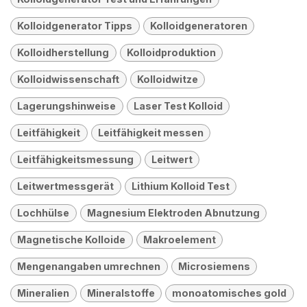
Kolloidgenerator Tipps
Kolloidgeneratoren
Kolloidherstellung
Kolloidproduktion
Kolloidwissenschaft
Kolloidwitze
Lagerungshinweise
Laser Test Kolloid
Leitfähigkeit
Leitfähigkeit messen
Leitfähigkeitsmessung
Leitwert
Leitwertmessgerät
Lithium Kolloid Test
Lochhülse
Magnesium Elektroden Abnutzung
Magnetische Kolloide
Makroelement
Mengenangaben umrechnen
Microsiemens
Mineralien
Mineralstoffe
monoatomisches gold