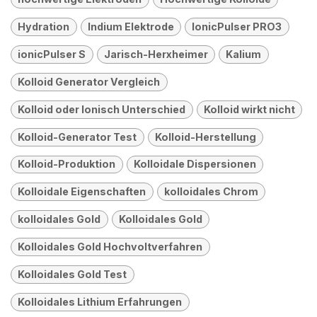
Hydration
Indium Elektrode
IonicPulser PRO3
ionicPulser S
Jarisch-Herxheimer
Kalium
Kolloid Generator Vergleich
Kolloid oder Ionisch Unterschied
Kolloid wirkt nicht
Kolloid-Generator Test
Kolloid-Herstellung
Kolloid-Produktion
Kolloidale Dispersionen
Kolloidale Eigenschaften
kolloidales Chrom
kolloidales Gold
Kolloidales Gold
Kolloidales Gold Hochvoltverfahren
Kolloidales Gold Test
Kolloidales Lithium Erfahrungen