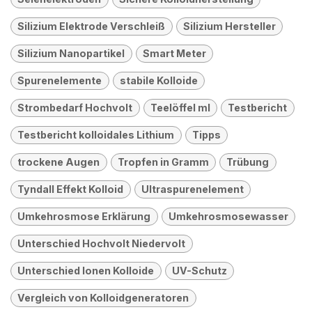
Silizium Elektrode Verschleiß
Silizium Hersteller
Silizium Nanopartikel
Smart Meter
Spurenelemente
stabile Kolloide
Strombedarf Hochvolt
Teelöffel ml
Testbericht
Testbericht kolloidales Lithium
Tipps
trockene Augen
Tropfen in Gramm
Trübung
Tyndall Effekt Kolloid
Ultraspurenelement
Umkehrosmose Erklärung
Umkehrosmosewasser
Unterschied Hochvolt Niedervolt
Unterschied Ionen Kolloide
UV-Schutz
Vergleich von Kolloidgeneratoren