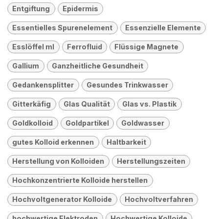
Entgiftung
Epidermis
Essentielles Spurenelement
Essenzielle Elemente
Esslöffel ml
Ferrofluid
Flüssige Magnete
Gallium
Ganzheitliche Gesundheit
Gedankensplitter
Gesundes Trinkwasser
Gitterkäfig
Glas Qualität
Glas vs. Plastik
Goldkolloid
Goldpartikel
Goldwasser
gutes Kolloid erkennen
Haltbarkeit
Herstellung von Kolloiden
Herstellungszeiten
Hochkonzentrierte Kolloide herstellen
Hochvoltgenerator Kolloide
Hochvoltverfahren
hochwertige Elektroden
Hochwertige Kolloide