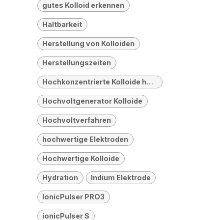
gutes Kolloid erkennen
Haltbarkeit
Herstellung von Kolloiden
Herstellungszeiten
Hochkonzentrierte Kolloide herstellen
Hochvoltgenerator Kolloide
Hochvoltverfahren
hochwertige Elektroden
Hochwertige Kolloide
Hydration
Indium Elektrode
IonicPulser PRO3
ionicPulser S