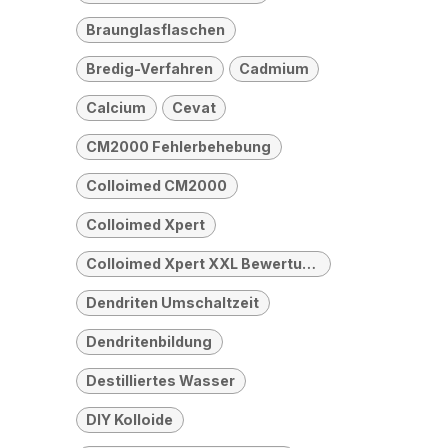
Braunglasflaschen
Bredig-Verfahren
Cadmium
Calcium
Cevat
CM2000 Fehlerbehebung
Colloimed CM2000
Colloimed Xpert
Colloimed Xpert XXL Bewertung
Dendriten Umschaltzeit
Dendritenbildung
Destilliertes Wasser
DIY Kolloide