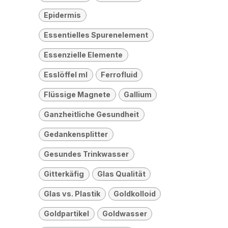
Epidermis
Essentielles Spurenelement
Essenzielle Elemente
Esslöffel ml
Ferrofluid
Flüssige Magnete
Gallium
Ganzheitliche Gesundheit
Gedankensplitter
Gesundes Trinkwasser
Gitterkäfig
Glas Qualität
Glas vs. Plastik
Goldkolloid
Goldpartikel
Goldwasser