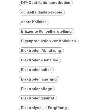
DIY-Destillationsmethoden
dunkelfeldmikroskopie
echte Kolloide
Effiziente Kolloidherstellung
Eigenproduktion von Kolloiden
Elektroden Abnutzung
Elektroden-Gehäuse
Elektrodenhalter
Elektrodenlagerung
Elektrodenpflege
Elektrodenqualität
Elektrolyse
Entgiftung