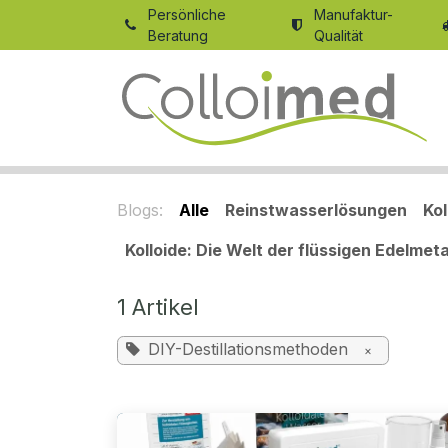
Zum Inhalt springen
Persönliche
Manufaktur-
Beratung
Qualität
Blogs:
Alle
Reinstwasserlösungen
Ko
Kolloide: Die Welt der flüssigen Edelmeta
1 Artikel
DIY-Destillationsmethoden
×