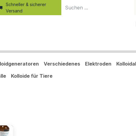
Schneller & sicherer
Versand
Home
Produkte
Shop
Blog
Kurse
Kolloid-Wiss
lloidgeneratoren
Verschiedenes
Elektroden
Kolloid
lle
Kolloide für Tiere