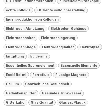
DIY-Destillationsmethoden
dunkelfeldmikroskopie
echte Kolloide
Effiziente Kolloidherstellung
Eigenproduktion von Kolloiden
Elektroden Abnutzung
Elektroden-Gehäuse
Elektrodenhalter
Elektrodenlagerung
Elektrodenpflege
Elektrodenqualität
Elektrolyse
Entgiftung
Epidermis
Essentielles Spurenelement
Essenzielle Elemente
Esslöffel ml
Ferrofluid
Flüssige Magnete
Gallium
Ganzheitliche Gesundheit
Gedankensplitter
Gesundes Trinkwasser
Gitterkäfig
Glas Qualität
Glas vs. Plastik