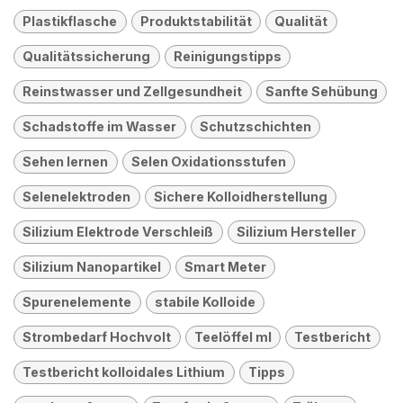
Plastikflasche
Produktstabilität
Qualität
Qualitätssicherung
Reinigungstipps
Reinstwasser und Zellgesundheit
Sanfte Sehübung
Schadstoffe im Wasser
Schutzschichten
Sehen lernen
Selen Oxidationsstufen
Selenelektroden
Sichere Kolloidherstellung
Silizium Elektrode Verschleiß
Silizium Hersteller
Silizium Nanopartikel
Smart Meter
Spurenelemente
stabile Kolloide
Strombedarf Hochvolt
Teelöffel ml
Testbericht
Testbericht kolloidales Lithium
Tipps