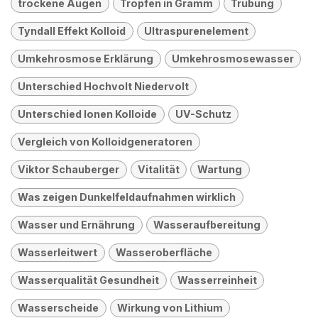
trockene Augen
Tropfen in Gramm
Trübung
Tyndall Effekt Kolloid
Ultraspurenelement
Umkehrosmose Erklärung
Umkehrosmosewasser
Unterschied Hochvolt Niedervolt
Unterschied Ionen Kolloide
UV-Schutz
Vergleich von Kolloidgeneratoren
Viktor Schauberger
Vitalität
Wartung
Was zeigen Dunkelfeldaufnahmen wirklich
Wasser und Ernährung
Wasseraufbereitung
Wasserleitwert
Wasseroberfläche
Wasserqualität Gesundheit
Wasserreinheit
Wasserscheide
Wirkung von Lithium