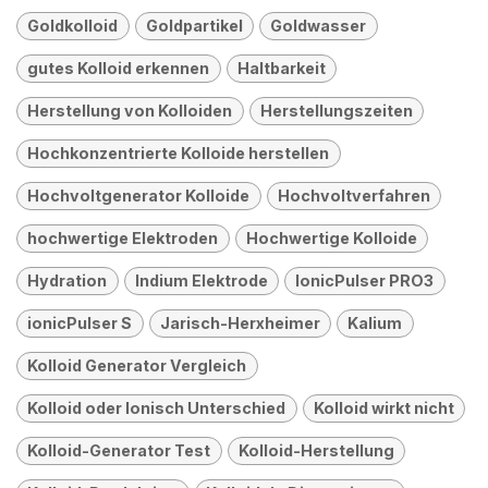
Goldkolloid
Goldpartikel
Goldwasser
gutes Kolloid erkennen
Haltbarkeit
Herstellung von Kolloiden
Herstellungszeiten
Hochkonzentrierte Kolloide herstellen
Hochvoltgenerator Kolloide
Hochvoltverfahren
hochwertige Elektroden
Hochwertige Kolloide
Hydration
Indium Elektrode
IonicPulser PRO3
ionicPulser S
Jarisch-Herxheimer
Kalium
Kolloid Generator Vergleich
Kolloid oder Ionisch Unterschied
Kolloid wirkt nicht
Kolloid-Generator Test
Kolloid-Herstellung