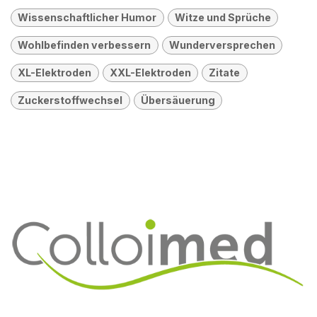
Wissenschaftlicher Humor
Witze und Sprüche
Wohlbefinden verbessern
Wunderversprechen
XL-Elektroden
XXL-Elektroden
Zitate
Zuckerstoffwechsel
Übersäuerung