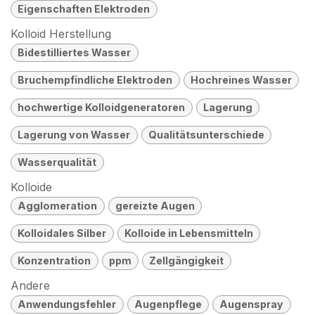
Eigenschaften Elektroden
Kolloid Herstellung
Bidestilliertes Wasser
Bruchempfindliche Elektroden
Hochreines Wasser
hochwertige Kolloidgeneratoren
Lagerung
Lagerung von Wasser
Qualitätsunterschiede
Wasserqualität
Kolloide
Agglomeration
gereizte Augen
Kolloidales Silber
Kolloide in Lebensmitteln
Konzentration
ppm
Zellgängigkeit
Andere
Anwendungsfehler
Augenpflege
Augenspray