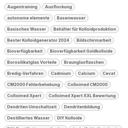
Augentraining
Ausflockung
autonome elemente
Basenwasser
Basisches Wasser
Behälter für Kolloidproduktion
Bester Kolloidgenerator 2024
Bildschirmarbeit
Bioverfügbarkeit
Bioverfügbarkeit Goldkolloide
Borosilikatglas Vorteile
Braunglasflaschen
Bredig-Verfahren
Cadmium
Calcium
Cevat
CM2000 Fehlerbehebung
Colloimed CM2000
Colloimed Xpert
Colloimed Xpert XXL Bewertung
Dendriten Umschaltzeit
Dendritenbildung
Destilliertes Wasser
DIY Kolloide