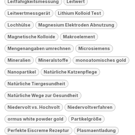
Leitfähigkeitsmessung
Leitwert
Leitwertmessgerät
Lithium Kolloid Test
Lochhülse
Magnesium Elektroden Abnutzung
Magnetische Kolloide
Makroelement
Mengenangaben umrechnen
Microsiemens
Mineralien
Mineralstoffe
monoatomisches gold
Nanopartikel
Natürliche Katzenpflege
Natürliche Tiergesundheit
Natürliche Wege zur Gesundheit
Niedervolt vs. Hochvolt
Niedervoltverfahren
ormus white powder gold
Partikelgröße
Perfekte Eiscreme Rezeptur
Plasmaentladung