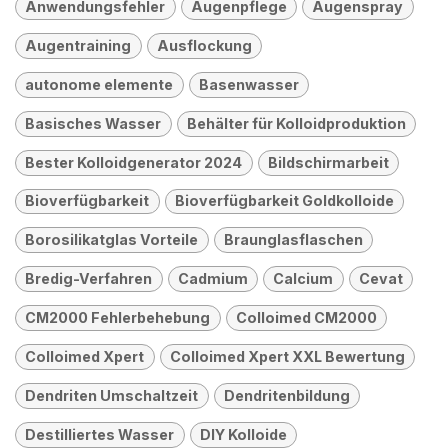
Anwendungsfehler
Augenpflege
Augenspray
Augentraining
Ausflockung
autonome elemente
Basenwasser
Basisches Wasser
Behälter für Kolloidproduktion
Bester Kolloidgenerator 2024
Bildschirmarbeit
Bioverfügbarkeit
Bioverfügbarkeit Goldkolloide
Borosilikatglas Vorteile
Braunglasflaschen
Bredig-Verfahren
Cadmium
Calcium
Cevat
CM2000 Fehlerbehebung
Colloimed CM2000
Colloimed Xpert
Colloimed Xpert XXL Bewertung
Dendriten Umschaltzeit
Dendritenbildung
Destilliertes Wasser
DIY Kolloide