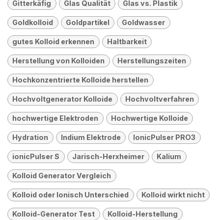
Gitterkäfig
Glas Qualität
Glas vs. Plastik
Goldkolloid
Goldpartikel
Goldwasser
gutes Kolloid erkennen
Haltbarkeit
Herstellung von Kolloiden
Herstellungszeiten
Hochkonzentrierte Kolloide herstellen
Hochvoltgenerator Kolloide
Hochvoltverfahren
hochwertige Elektroden
Hochwertige Kolloide
Hydration
Indium Elektrode
IonicPulser PRO3
ionicPulser S
Jarisch-Herxheimer
Kalium
Kolloid Generator Vergleich
Kolloid oder Ionisch Unterschied
Kolloid wirkt nicht
Kolloid-Generator Test
Kolloid-Herstellung