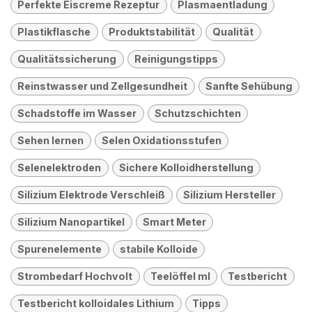
Perfekte Eiscreme Rezeptur
Plasmaentladung
Plastikflasche
Produktstabilität
Qualität
Qualitätssicherung
Reinigungstipps
Reinstwasser und Zellgesundheit
Sanfte Sehübung
Schadstoffe im Wasser
Schutzschichten
Sehen lernen
Selen Oxidationsstufen
Selenelektroden
Sichere Kolloidherstellung
Silizium Elektrode Verschleiß
Silizium Hersteller
Silizium Nanopartikel
Smart Meter
Spurenelemente
stabile Kolloide
Strombedarf Hochvolt
Teelöffel ml
Testbericht
Testbericht kolloidales Lithium
Tipps