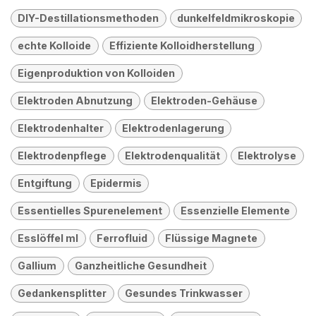
DIY-Destillationsmethoden
dunkelfeldmikroskopie
echte Kolloide
Effiziente Kolloidherstellung
Eigenproduktion von Kolloiden
Elektroden Abnutzung
Elektroden-Gehäuse
Elektrodenhalter
Elektrodenlagerung
Elektrodenpflege
Elektrodenqualität
Elektrolyse
Entgiftung
Epidermis
Essentielles Spurenelement
Essenzielle Elemente
Esslöffel ml
Ferrofluid
Flüssige Magnete
Gallium
Ganzheitliche Gesundheit
Gedankensplitter
Gesundes Trinkwasser