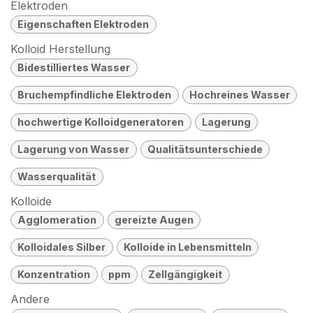
Elektroden
Eigenschaften Elektroden
Kolloid Herstellung
Bidestilliertes Wasser
Bruchempfindliche Elektroden
Hochreines Wasser
hochwertige Kolloidgeneratoren
Lagerung
Lagerung von Wasser
Qualitätsunterschiede
Wasserqualität
Kolloide
Agglomeration
gereizte Augen
Kolloidales Silber
Kolloide in Lebensmitteln
Konzentration
ppm
Zellgängigkeit
Andere