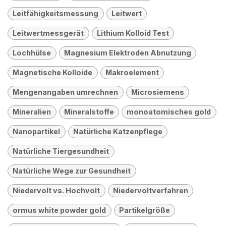
Leitfähigkeitsmessung
Leitwert
Leitwertmessgerät
Lithium Kolloid Test
Lochhülse
Magnesium Elektroden Abnutzung
Magnetische Kolloide
Makroelement
Mengenangaben umrechnen
Microsiemens
Mineralien
Mineralstoffe
monoatomisches gold
Nanopartikel
Natürliche Katzenpflege
Natürliche Tiergesundheit
Natürliche Wege zur Gesundheit
Niedervolt vs. Hochvolt
Niedervoltverfahren
ormus white powder gold
Partikelgröße