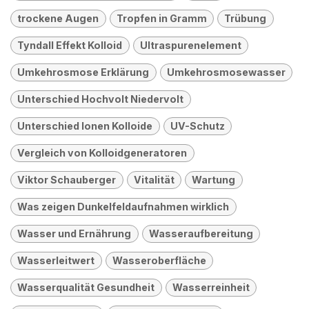
trockene Augen
Tropfen in Gramm
Trübung
Tyndall Effekt Kolloid
Ultraspurenelement
Umkehrosmose Erklärung
Umkehrosmosewasser
Unterschied Hochvolt Niedervolt
Unterschied Ionen Kolloide
UV-Schutz
Vergleich von Kolloidgeneratoren
Viktor Schauberger
Vitalität
Wartung
Was zeigen Dunkelfeldaufnahmen wirklich
Wasser und Ernährung
Wasseraufbereitung
Wasserleitwert
Wasseroberfläche
Wasserqualität Gesundheit
Wasserreinheit